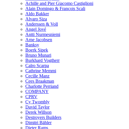
Achille and Pier Giacomo Castiglioni
Alain Domingo & François Scali
Aldo Bakker
Alvaro Siza
Anderssen & Voll
Angel Jové
Antti Nurmesniemi
Arne Jacobsen
Banksy
Boerk Sipek
Bruno Munari
Burkhard Vogtherr
Calro Scarpa
Cathrine Memmi
Cecille Manz
Cees Braakman
Charlotte Perriand
COMPANY
CPRV
Cy Twombly
David Taylor
Derek Willson
Destroyers Builders
Dimitri Bähler
Dieter Rams