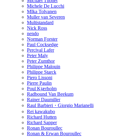
Michael Thonet
Michele De Lucchi
MIka Tolvanen
Muller van Severen
Multistandard
Nick Ross
nendo
Norman Forster
Paul Cocksedge
Percival Lafer
Peter Maly
Peter Zumthor
Philippe Malouin
Philippe Starck
Piero Lissoni
Pierre Paulin
Poul Kjærholm
Radbound Van Beekum
Rainer Daumiller
Raul Barbieri・Giorgio Marianelli
Rei kawakubo
Richard Hutten
Richard Sapper
Ronan Bouroullec
Ronan & Erwan Bouroullec