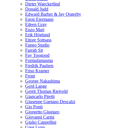
Dieter Waeckerlind
Donald Judd
Edward Barber & Jay Osgerby
Egon Eiermann
Eileen Gray
Enzo Mari
Erik Höglund
Ettore Sottsass
Fango Studio
Farrah Sit
Fay Toogood
Formafantasma
Fredrik Paulsen
Friso Kramer
Front
George Nakashima
Gerd Lange
Gerrit Thomas Rietveld
Giancarlo Piretti
Giuseppe Gaetano Descalzi
Gio Ponti
Giorgetto Giugiaro
Giovanni Carini
Giulio Cappellini
Greg Lynn