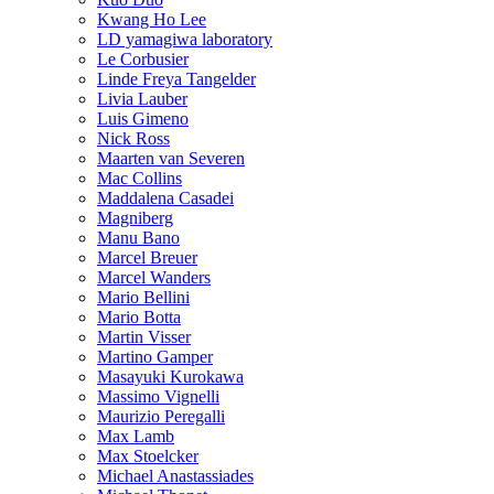
Kwang Ho Lee
LD yamagiwa laboratory
Le Corbusier
Linde Freya Tangelder
Livia Lauber
Luis Gimeno
Nick Ross
Maarten van Severen
Mac Collins
Maddalena Casadei
Magniberg
Manu Bano
Marcel Breuer
Marcel Wanders
Mario Bellini
Mario Botta
Martin Visser
Martino Gamper
Masayuki Kurokawa
Massimo Vignelli
Maurizio Peregalli
Max Lamb
Max Stoelcker
Michael Anastassiades