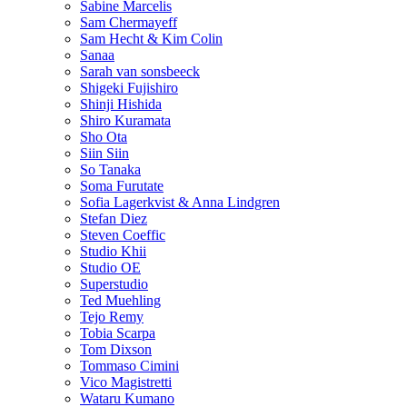
Sabine Marcelis
Sam Chermayeff
Sam Hecht & Kim Colin
Sanaa
Sarah van sonsbeeck
Shigeki Fujishiro
Shinji Hishida
Shiro Kuramata
Sho Ota
Siin Siin
So Tanaka
Soma Furutate
Sofia Lagerkvist & Anna Lindgren
Stefan Diez
Steven Coeffic
Studio Khii
Studio OE
Superstudio
Ted Muehling
Tejo Remy
Tobia Scarpa
Tom Dixson
Tommaso Cimini
Vico Magistretti
Wataru Kumano