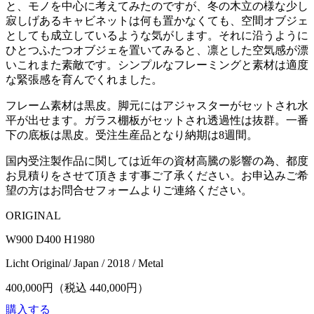
と、モノを中心に考えてみたのですが、冬の木立の様な少し
寂しげあるキャビネットは何も置かなくても、空間オブジェ
としても成立しているような気がします。それに沿うように
ひとつふたつオブジェを置いてみると、凛とした空気感が漂
いこれまた素敵です。シンプルなフレーミングと素材は適度
な緊張感を育んでくれました。
フレーム素材は黒皮。脚元にはアジャスターがセットされ水
平が出せます。ガラス棚板がセットされ透過性は抜群。一番
下の底板は黒皮。受注生産品となり納期は8週間。
国内受注製作品に関しては近年の資材高騰の影響の為、都度
お見積りをさせて頂きます事ご了承ください。お申込みご希
望の方はお問合せフォームよりご連絡ください。
ORIGINAL
W900 D400 H1980
Licht Original/ Japan / 2018 / Metal
400,000
円（税込
440,000
円）
購入する