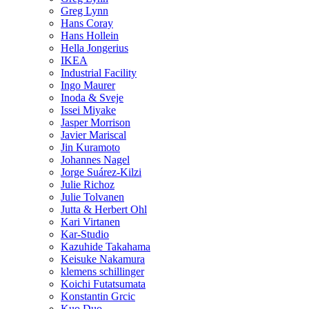
Greg Lynn
Hans Coray
Hans Hollein
Hella Jongerius
IKEA
Industrial Facility
Ingo Maurer
Inoda & Sveje
Issei Miyake
Jasper Morrison
Javier Mariscal
Jin Kuramoto
Johannes Nagel
Jorge Suárez-Kilzi
Julie Richoz
Julie Tolvanen
Jutta & Herbert Ohl
Kari Virtanen
Kar-Studio
Kazuhide Takahama
Keisuke Nakamura
klemens schillinger
Koichi Futatsumata
Konstantin Grcic
Kuo Duo