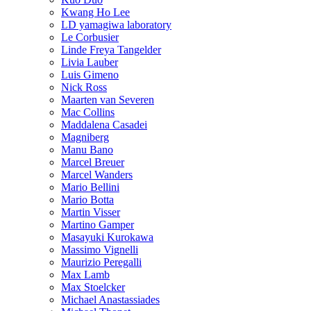
Kwang Ho Lee
LD yamagiwa laboratory
Le Corbusier
Linde Freya Tangelder
Livia Lauber
Luis Gimeno
Nick Ross
Maarten van Severen
Mac Collins
Maddalena Casadei
Magniberg
Manu Bano
Marcel Breuer
Marcel Wanders
Mario Bellini
Mario Botta
Martin Visser
Martino Gamper
Masayuki Kurokawa
Massimo Vignelli
Maurizio Peregalli
Max Lamb
Max Stoelcker
Michael Anastassiades