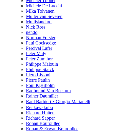
Michael Thonet
Michele De Lucchi
MIka Tolvanen
Muller van Severen
Multistandard
Nick Ross
nendo
Norman Forster
Paul Cocksedge
Percival Lafer
Peter Maly
Peter Zumthor
Philippe Malouin
Philippe Starck
Piero Lissoni
Pierre Paulin
Poul Kjærholm
Radbound Van Beekum
Rainer Daumiller
Raul Barbieri・Giorgio Marianelli
Rei kawakubo
Richard Hutten
Richard Sapper
Ronan Bouroullec
Ronan & Erwan Bouroullec