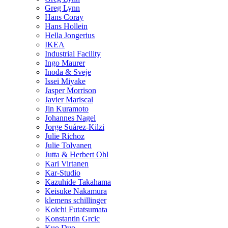
Greg Lynn
Hans Coray
Hans Hollein
Hella Jongerius
IKEA
Industrial Facility
Ingo Maurer
Inoda & Sveje
Issei Miyake
Jasper Morrison
Javier Mariscal
Jin Kuramoto
Johannes Nagel
Jorge Suárez-Kilzi
Julie Richoz
Julie Tolvanen
Jutta & Herbert Ohl
Kari Virtanen
Kar-Studio
Kazuhide Takahama
Keisuke Nakamura
klemens schillinger
Koichi Futatsumata
Konstantin Grcic
Kuo Duo