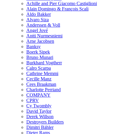
Achille and Pier Giacomo Castiglioni
Alain Domingo & François Scali
Aldo Bakker
Alvaro Siza
Anderssen & Voll
Angel Jové
Antti Nurmesniemi
Arne Jacobsen
Banksy
Boerk Sipek
Bruno Munari
Burkhard Vogtherr
Calro Scarpa
Cathrine Memmi
Cecille Manz
Cees Braakman
Charlotte Perriand
COMPANY
CPRV
Cy Twombly
David Taylor
Derek Willson
Destroyers Builders
Dimitri Bähler
Dieter Rams