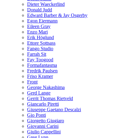
Dieter Waeckerlind
Donald Judd
Edward Barber & Jay Osgerby
Egon Eiermann
Eileen Gray
Enzo Mari
Erik Höglund
Ettore Sottsass
Fango Studio
Farrah Sit
Fay Toogood
Formafantasma
Fredrik Paulsen
Friso Kramer
Front
George Nakashima
Gerd Lange
Gerrit Thomas Rietveld
Giancarlo Piretti
Giuseppe Gaetano Descalzi
Gio Ponti
Giorgetto Giugiaro
Giovanni Carini
Giulio Cappellini
Greg Lynn