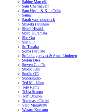
Sabine Marcelis
Sam Chermayeff
Sam Hecht & Kim Colin
Sanaa
Sarah van sonsbeeck
Shigeki Fujishiro
Shinji Hishida
Shiro Kuramata
Sho Ota
Siin Siin
So Tanaka
Soma Furutate
Sofia Lagerkvist & Anna Lindgren
Stefan Diez
Steven Coeffic
Studio Khii
Studio OE
Superstudio
Ted Muehling
Tejo Remy
Tobia Scarpa
Tom Dixson
Tommaso Cimini
Vico Magistretti
Wataru Kumano