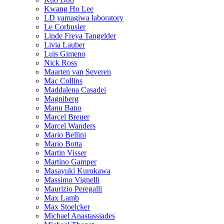
Kwang Ho Lee
LD yamagiwa laboratory
Le Corbusier
Linde Freya Tangelder
Livia Lauber
Luis Gimeno
Nick Ross
Maarten van Severen
Mac Collins
Maddalena Casadei
Magniberg
Manu Bano
Marcel Breuer
Marcel Wanders
Mario Bellini
Mario Botta
Martin Visser
Martino Gamper
Masayuki Kurokawa
Massimo Vignelli
Maurizio Peregalli
Max Lamb
Max Stoelcker
Michael Anastassiades