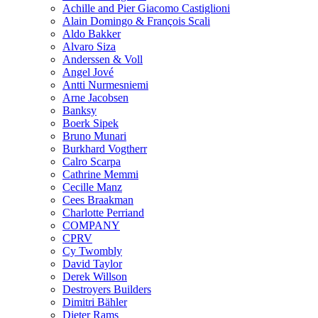
Achille and Pier Giacomo Castiglioni
Alain Domingo & François Scali
Aldo Bakker
Alvaro Siza
Anderssen & Voll
Angel Jové
Antti Nurmesniemi
Arne Jacobsen
Banksy
Boerk Sipek
Bruno Munari
Burkhard Vogtherr
Calro Scarpa
Cathrine Memmi
Cecille Manz
Cees Braakman
Charlotte Perriand
COMPANY
CPRV
Cy Twombly
David Taylor
Derek Willson
Destroyers Builders
Dimitri Bähler
Dieter Rams