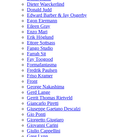
Dieter Waeckerlind
Donald Judd
Edward Barber & Jay Osgerby
Egon Eiermann
Eileen Gray
Enzo Mari
Erik Höglund
Ettore Sottsass
Fango Studio
Farrah Sit
Fay Toogood
Formafantasma
Fredrik Paulsen
Friso Kramer
Front
George Nakashima
Gerd Lange
Gerrit Thomas Rietveld
Giancarlo Piretti
Giuseppe Gaetano Descalzi
Gio Ponti
Giorgetto Giugiaro
Giovanni Carini
Giulio Cappellini
Greg Lynn