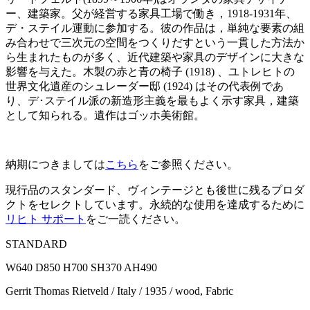
ー、建築家。父が経営する家具工場で働き，1918-1931年、
デ・ステイル運動に参加する。彼の作品は，単純な要素の組
み合わせで三次元の空間をつくりだすという一貫した方法か
ら生まれたものが多く、近代建築や家具のデザインに大きな
影響を与えた。木製の赤と青の椅子 (1918) 、ユトレヒトの
世界文化遺産のシュレーダー邸 (1924) はその代表例であ
り、デ･ステイル派の新造形主義を最もよく示す家具，建築
として知られる。遺作はゴッホ美術館。
納期につきましては
こちら
をご参照ください。
現行品のスタンダード、ヴィンテージとも後世に残るプロダ
クトをセレクトしています。永続的な使用を達成するために
リヒト サポート
をご一読ください。
STANDARD
W640 D850 H700 SH370 AH490
Gerrit Thomas Rietveld / Italy / 1935 / wood, Fabric