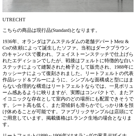
UTRECHT
こちらの商品は現行品(Standard)となります。
1936年、オランダはアムステルダムの老舗デパートMetz &
Coの依頼によって誕生したソファ。当初はダークブラウン
のキャンバスで覆われ、フェイストーンステッチで仕上げら
れたエディションでしたが、戦後はフェルトに特徴的な白い
ステッチによって縫製された椅子として販売され、1988年に
カッシーナによって復刻されました。リートフェルトの代表
作品レッド＆ブルーにように、シンプルな面構成と型にはま
らない合理的な構造はリートフェルトならでは。一見ボリュ
ーム感あるように映りますが、実際はコンパクトで、またア
イコニックな存在として室内のどの場所にも配置できそうで
す。シート高も低く、また背傾斜も滑らかでしっかり体を預
け休めることが可能です。ファブリックサンプルは店頭にて
ご用意しています。掲載価格はLランク生地の場合となりま
す。
リートフェルト(1899～1906年)はオランダの家具デザイナ