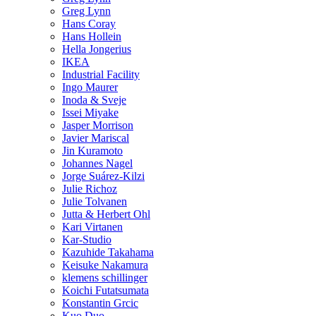
Greg Lynn
Hans Coray
Hans Hollein
Hella Jongerius
IKEA
Industrial Facility
Ingo Maurer
Inoda & Sveje
Issei Miyake
Jasper Morrison
Javier Mariscal
Jin Kuramoto
Johannes Nagel
Jorge Suárez-Kilzi
Julie Richoz
Julie Tolvanen
Jutta & Herbert Ohl
Kari Virtanen
Kar-Studio
Kazuhide Takahama
Keisuke Nakamura
klemens schillinger
Koichi Futatsumata
Konstantin Grcic
Kuo Duo