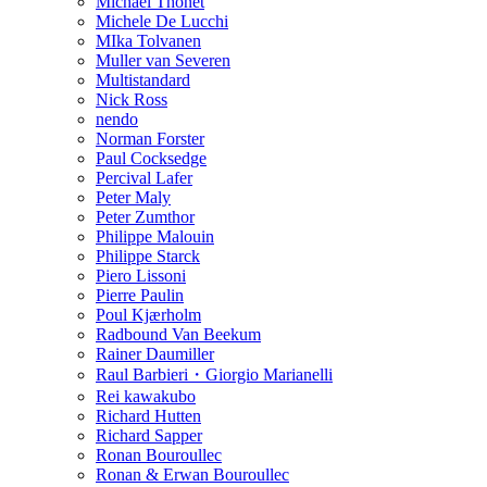
Michael Thonet
Michele De Lucchi
MIka Tolvanen
Muller van Severen
Multistandard
Nick Ross
nendo
Norman Forster
Paul Cocksedge
Percival Lafer
Peter Maly
Peter Zumthor
Philippe Malouin
Philippe Starck
Piero Lissoni
Pierre Paulin
Poul Kjærholm
Radbound Van Beekum
Rainer Daumiller
Raul Barbieri・Giorgio Marianelli
Rei kawakubo
Richard Hutten
Richard Sapper
Ronan Bouroullec
Ronan & Erwan Bouroullec