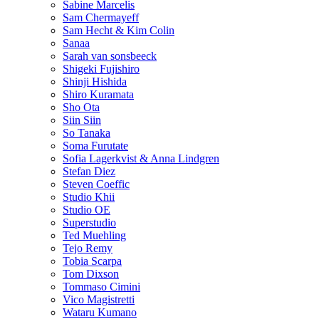
Sabine Marcelis
Sam Chermayeff
Sam Hecht & Kim Colin
Sanaa
Sarah van sonsbeeck
Shigeki Fujishiro
Shinji Hishida
Shiro Kuramata
Sho Ota
Siin Siin
So Tanaka
Soma Furutate
Sofia Lagerkvist & Anna Lindgren
Stefan Diez
Steven Coeffic
Studio Khii
Studio OE
Superstudio
Ted Muehling
Tejo Remy
Tobia Scarpa
Tom Dixson
Tommaso Cimini
Vico Magistretti
Wataru Kumano