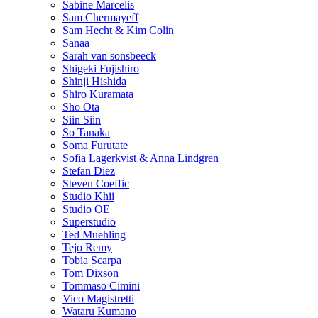
Sabine Marcelis
Sam Chermayeff
Sam Hecht & Kim Colin
Sanaa
Sarah van sonsbeeck
Shigeki Fujishiro
Shinji Hishida
Shiro Kuramata
Sho Ota
Siin Siin
So Tanaka
Soma Furutate
Sofia Lagerkvist & Anna Lindgren
Stefan Diez
Steven Coeffic
Studio Khii
Studio OE
Superstudio
Ted Muehling
Tejo Remy
Tobia Scarpa
Tom Dixson
Tommaso Cimini
Vico Magistretti
Wataru Kumano