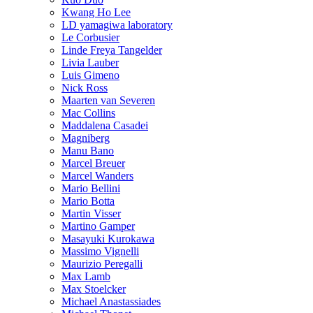
Kwang Ho Lee
LD yamagiwa laboratory
Le Corbusier
Linde Freya Tangelder
Livia Lauber
Luis Gimeno
Nick Ross
Maarten van Severen
Mac Collins
Maddalena Casadei
Magniberg
Manu Bano
Marcel Breuer
Marcel Wanders
Mario Bellini
Mario Botta
Martin Visser
Martino Gamper
Masayuki Kurokawa
Massimo Vignelli
Maurizio Peregalli
Max Lamb
Max Stoelcker
Michael Anastassiades