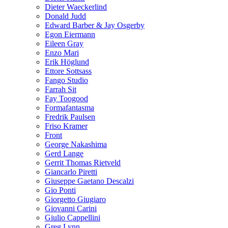
Dieter Waeckerlind
Donald Judd
Edward Barber & Jay Osgerby
Egon Eiermann
Eileen Gray
Enzo Mari
Erik Höglund
Ettore Sottsass
Fango Studio
Farrah Sit
Fay Toogood
Formafantasma
Fredrik Paulsen
Friso Kramer
Front
George Nakashima
Gerd Lange
Gerrit Thomas Rietveld
Giancarlo Piretti
Giuseppe Gaetano Descalzi
Gio Ponti
Giorgetto Giugiaro
Giovanni Carini
Giulio Cappellini
Greg Lynn