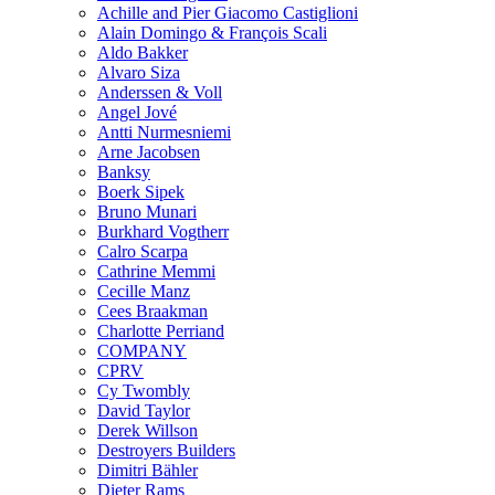
Achille and Pier Giacomo Castiglioni
Alain Domingo & François Scali
Aldo Bakker
Alvaro Siza
Anderssen & Voll
Angel Jové
Antti Nurmesniemi
Arne Jacobsen
Banksy
Boerk Sipek
Bruno Munari
Burkhard Vogtherr
Calro Scarpa
Cathrine Memmi
Cecille Manz
Cees Braakman
Charlotte Perriand
COMPANY
CPRV
Cy Twombly
David Taylor
Derek Willson
Destroyers Builders
Dimitri Bähler
Dieter Rams