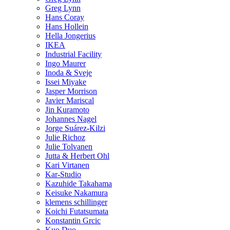
Greg Lynn
Hans Coray
Hans Hollein
Hella Jongerius
IKEA
Industrial Facility
Ingo Maurer
Inoda & Sveje
Issei Miyake
Jasper Morrison
Javier Mariscal
Jin Kuramoto
Johannes Nagel
Jorge Suárez-Kilzi
Julie Richoz
Julie Tolvanen
Jutta & Herbert Ohl
Kari Virtanen
Kar-Studio
Kazuhide Takahama
Keisuke Nakamura
klemens schillinger
Koichi Futatsumata
Konstantin Grcic
Kuo Duo