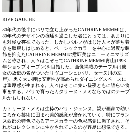
RIVE GAUCHE
80年代の後半にパリで立ち上がったCATHRINE MEMMIは、
80年代のデザインの喧騒を過ごした者にとっては、あまりに
も対極な存在であった。しかしバルブがはじけ人々が落ち着
きを取戻しはじめると、ベーシックカラーを中心に過度な装
飾を抑えたCATHRINE MEMMIの意匠美はニューミニマリズ
ムと称され、人々はこぞってCATHRINE MEMMI青山(1993
年ショップオープン)を目指した。画像掲載のテーブルは彼
女の故郷の名がついたリヴゴーシュ(パリ、セーヌ川の左
岸)。黒く太い脚は安定性が高められダイニングスペースに
は重厚感が生まれる。人々はそこに集い昼夜ともに語らい食
事をする。パリで育ったカタリーヌ・メミならではのテーブ
ルかもしれない。
カトリーヌ・メミは生粋のパリ・ジェンヌ。親が画家で幼い
ころから芸術に囲まれ美的感覚が磨かれていく。特にフラン
ス西部の特色であるアースカラーの色彩感覚に魅了され、そ
れがコレクションに生かされているのが容易に想像できる。