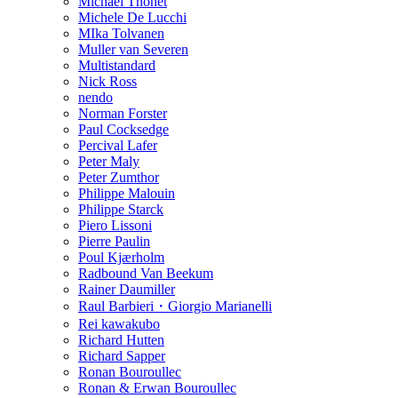
Michael Thonet
Michele De Lucchi
MIka Tolvanen
Muller van Severen
Multistandard
Nick Ross
nendo
Norman Forster
Paul Cocksedge
Percival Lafer
Peter Maly
Peter Zumthor
Philippe Malouin
Philippe Starck
Piero Lissoni
Pierre Paulin
Poul Kjærholm
Radbound Van Beekum
Rainer Daumiller
Raul Barbieri・Giorgio Marianelli
Rei kawakubo
Richard Hutten
Richard Sapper
Ronan Bouroullec
Ronan & Erwan Bouroullec