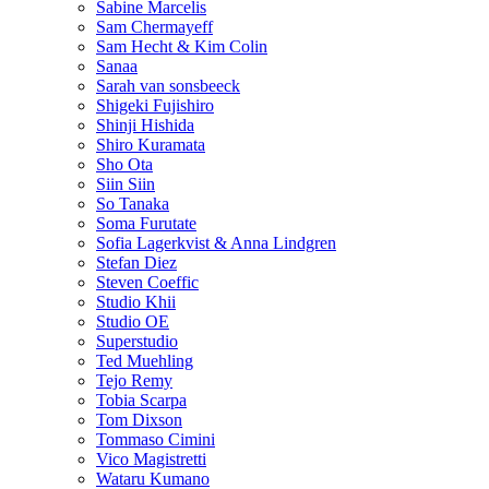
Sabine Marcelis
Sam Chermayeff
Sam Hecht & Kim Colin
Sanaa
Sarah van sonsbeeck
Shigeki Fujishiro
Shinji Hishida
Shiro Kuramata
Sho Ota
Siin Siin
So Tanaka
Soma Furutate
Sofia Lagerkvist & Anna Lindgren
Stefan Diez
Steven Coeffic
Studio Khii
Studio OE
Superstudio
Ted Muehling
Tejo Remy
Tobia Scarpa
Tom Dixson
Tommaso Cimini
Vico Magistretti
Wataru Kumano