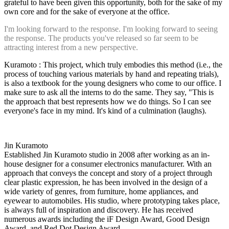
grateful to have been given this opportunity, both for the sake of my
own core and for the sake of everyone at the office.
I'm looking forward to the response. I'm looking forward to seeing
the response. The products you've released so far seem to be
attracting interest from a new perspective.
Kuramoto : This project, which truly embodies this method (i.e., the
process of touching various materials by hand and repeating trials),
is also a textbook for the young designers who come to our office. I
make sure to ask all the interns to do the same. They say, "This is
the approach that best represents how we do things. So I can see
everyone's face in my mind. It's kind of a culmination (laughs).
Jin Kuramoto
Established Jin Kuramoto studio in 2008 after working as an in-
house designer for a consumer electronics manufacturer. With an
approach that conveys the concept and story of a project through
clear plastic expression, he has been involved in the design of a
wide variety of genres, from furniture, home appliances, and
eyewear to automobiles. His studio, where prototyping takes place,
is always full of inspiration and discovery. He has received
numerous awards including the iF Design Award, Good Design
Award, and Red Dot Design Award.