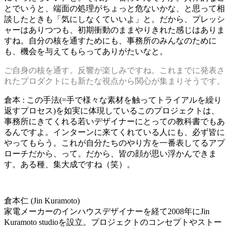
とでいうと、端面の処理がちょっと危ないかな、と思って相
談したときも「気にしなくていいよ」と。だから、プレッシ
ャーはありつつも、初期衝動のままやりきれた感じはありま
すね。自分の核を通すためにも、事務所のみんなのために
も、機会を与えてもらってありがたいなと。
ご自身の核を通す。反響が楽しみですね。これまでに発表さ
れたプロダクトにも新たな視点から関心が集まりそうです。
倉本 : この手法(=手で様々な素材を触ってトライアルを繰り
返すプロセス)を如実に体現しているこのプロジェクトは、
事務所にきてくれる若いデザイナーにとっての教科書でもあ
るんですよ。インターンに来てくれている人にも、必ず皆に
やってもらう。これが自分たちのやり方を一番表してるアプ
ローチだから、って。だから、皆の顔が思い浮かんできま
す。ある種、集大成ですね（笑）。
倉本仁 (Jin Kuramoto)
家電メーカーのインハウスデザイナーを経て2008年にJin
Kuramoto studioを設立。プロジェクトのコンセプトやストー