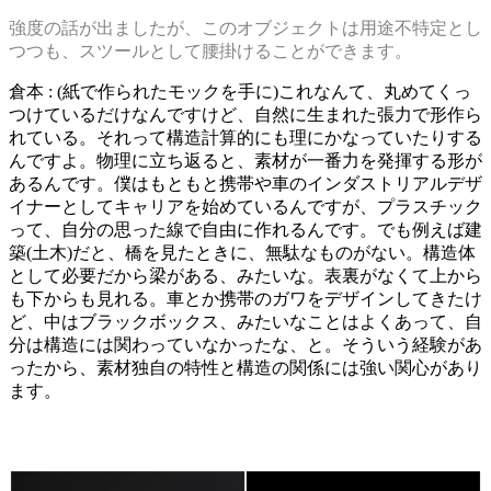
強度の話が出ましたが、このオブジェクトは用途不特定とし
つつも、スツールとして腰掛けることができます。
倉本 : (紙で作られたモックを手に)これなんて、丸めてくっ
つけているだけなんですけど、自然に生まれた張力で形作ら
れている。それって構造計算的にも理にかなっていたりする
んですよ。物理に立ち返ると、素材が一番力を発揮する形が
あるんです。僕はもともと携帯や車のインダストリアルデザ
イナーとしてキャリアを始めているんですが、プラスチック
って、自分の思った線で自由に作れるんです。でも例えば建
築(土木)だと、橋を見たときに、無駄なものがない。構造体
として必要だから梁がある、みたいな。表裏がなくて上から
も下からも見れる。車とか携帯のガワをデザインしてきたけ
ど、中はブラックボックス、みたいなことはよくあって、自
分は構造には関わっていなかったな、と。そういう経験があ
ったから、素材独自の特性と構造の関係には強い関心があり
ます。