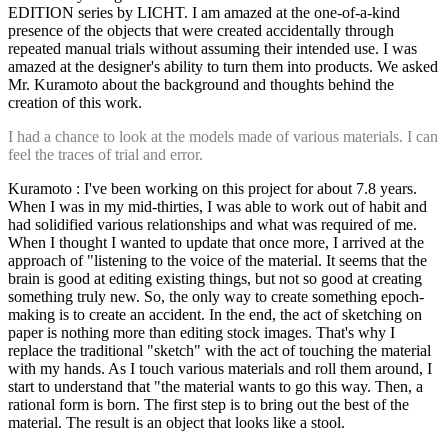
EDITION series by LICHT. I am amazed at the one-of-a-kind
presence of the objects that were created accidentally through
repeated manual trials without assuming their intended use. I was
amazed at the designer's ability to turn them into products. We asked
Mr. Kuramoto about the background and thoughts behind the
creation of this work.
I had a chance to look at the models made of various materials. I can
feel the traces of trial and error.
Kuramoto : I've been working on this project for about 7.8 years.
When I was in my mid-thirties, I was able to work out of habit and
had solidified various relationships and what was required of me.
When I thought I wanted to update that once more, I arrived at the
approach of "listening to the voice of the material. It seems that the
brain is good at editing existing things, but not so good at creating
something truly new. So, the only way to create something epoch-
making is to create an accident. In the end, the act of sketching on
paper is nothing more than editing stock images. That's why I
replace the traditional "sketch" with the act of touching the material
with my hands. As I touch various materials and roll them around, I
start to understand that "the material wants to go this way. Then, a
rational form is born. The first step is to bring out the best of the
material. The result is an object that looks like a stool.