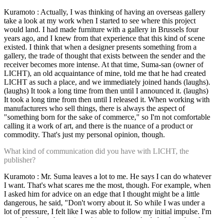
Kuramoto : Actually, I was thinking of having an overseas gallery
take a look at my work when I started to see where this project
would land. I had made furniture with a gallery in Brussels four
years ago, and I knew from that experience that this kind of scene
existed. I think that when a designer presents something from a
gallery, the trade of thought that exists between the sender and the
receiver becomes more intense. At that time, Suma-san (owner of
LICHT), an old acquaintance of mine, told me that he had created
LICHT as such a place, and we immediately joined hands (laughs).
(laughs) It took a long time from then until I announced it. (laughs)
It took a long time from then until I released it. When working with
manufacturers who sell things, there is always the aspect of
"something born for the sake of commerce," so I'm not comfortable
calling it a work of art, and there is the nuance of a product or
commodity. That's just my personal opinion, though.
What kind of communication did you have with LICHT, the
publisher?
Kuramoto : Mr. Suma leaves a lot to me. He says I can do whatever
I want. That's what scares me the most, though. For example, when
I asked him for advice on an edge that I thought might be a little
dangerous, he said, "Don't worry about it. So while I was under a
lot of pressure, I felt like I was able to follow my initial impulse. I'm