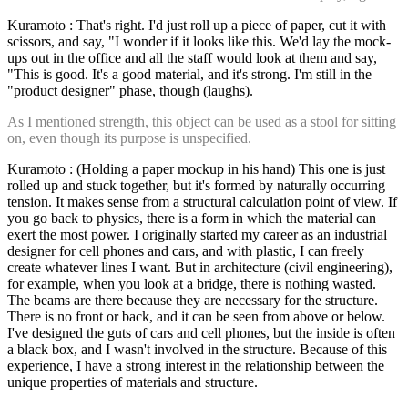
Kuramoto : That's right. I'd just roll up a piece of paper, cut it with
scissors, and say, "I wonder if it looks like this. We'd lay the mock-
ups out in the office and all the staff would look at them and say,
"This is good. It's a good material, and it's strong. I'm still in the
"product designer" phase, though (laughs).
As I mentioned strength, this object can be used as a stool for sitting
on, even though its purpose is unspecified.
Kuramoto : (Holding a paper mockup in his hand) This one is just
rolled up and stuck together, but it's formed by naturally occurring
tension. It makes sense from a structural calculation point of view. If
you go back to physics, there is a form in which the material can
exert the most power. I originally started my career as an industrial
designer for cell phones and cars, and with plastic, I can freely
create whatever lines I want. But in architecture (civil engineering),
for example, when you look at a bridge, there is nothing wasted.
The beams are there because they are necessary for the structure.
There is no front or back, and it can be seen from above or below.
I've designed the guts of cars and cell phones, but the inside is often
a black box, and I wasn't involved in the structure. Because of this
experience, I have a strong interest in the relationship between the
unique properties of materials and structure.