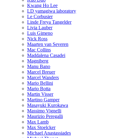
Kwang Ho Lee
LD yamagiwa laboratory
Le Corbusier
Linde Freya Tangelder
Livia Lauber
Luis Gimeno
Nick Ross
Maarten van Severen
Mac Collins
Maddalena Casadei
Magniberg
Manu Bano
Marcel Breuer
Marcel Wanders
Mario Bellini
Mario Botta
Martin Visser
Martino Gamper
Masayuki Kurokawa
Massimo Vignelli
Maurizio Peregalli
Max Lamb
Max Stoelcker
Michael Anastassiades