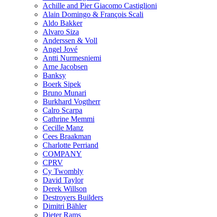
Achille and Pier Giacomo Castiglioni
Alain Domingo & François Scali
Aldo Bakker
Alvaro Siza
Anderssen & Voll
Angel Jové
Antti Nurmesniemi
Arne Jacobsen
Banksy
Boerk Sipek
Bruno Munari
Burkhard Vogtherr
Calro Scarpa
Cathrine Memmi
Cecille Manz
Cees Braakman
Charlotte Perriand
COMPANY
CPRV
Cy Twombly
David Taylor
Derek Willson
Destroyers Builders
Dimitri Bähler
Dieter Rams