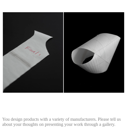
You design products with a variety of manufacturers. Please tell us
about your thoughts on presenting your work through a gallery.