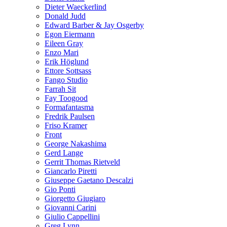
Dieter Waeckerlind
Donald Judd
Edward Barber & Jay Osgerby
Egon Eiermann
Eileen Gray
Enzo Mari
Erik Höglund
Ettore Sottsass
Fango Studio
Farrah Sit
Fay Toogood
Formafantasma
Fredrik Paulsen
Friso Kramer
Front
George Nakashima
Gerd Lange
Gerrit Thomas Rietveld
Giancarlo Piretti
Giuseppe Gaetano Descalzi
Gio Ponti
Giorgetto Giugiaro
Giovanni Carini
Giulio Cappellini
Greg Lynn