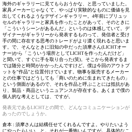
海外のギャラリーに見てもらおうかな、と思っていました。
家具メーカーじゃなくて、やっぱり実験的なものに価値を見
出してくれるようなデザインギャラリー。4年前にブリュッ
セルのギャラリーと家具を作ったことがあって、そのときに
「こういうシーンがあるんだ」というのは体感していて。デ
ザイナーがギャラリーから発表するものって、発信者と受け
手の間に存在する思考のトレードがより濃く現れると思いま
す。で、そんなときに旧知の中だった須摩さん(LICHTオー
ナー)から「こういう場所としてLICHTを作ったんだけど」
と聞いて、すぐに手を取り合った(笑)。そこから発表するま
では随分と時間がかかったんですけど。僕は今回のアウトプ
ットを”作品”と位置付けています。物事を販売するメーカー
との仕事ではどうしても「商いのために生まれてきたもの」
という側面があるので、それを作品と呼ぶことには抵抗があ
り、製品・商品というニュアンスが存在する。あくまで僕の
個人的な考えとしては、ですが。
発表元であるLICHTとの間で、どんなコミュニケーションが
あったのでしょうか。
倉本 : 須摩さんは結構任せてくれるんですよ。やりたいよう
にやったらいい、と。それが一番怖いんですが。具体的なこ