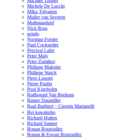
Michael Thonet
Michele De Lucchi
MIka Tolvanen
Muller van Severen
Multistandard
Nick Ross
nendo
Norman Forster
Paul Cocksedge
Percival Lafer
Peter Maly
Peter Zumthor
Philippe Malouin
Philippe Starck
Piero Lissoni
Pierre Paulin
Poul Kjærholm
Radbound Van Beekum
Rainer Daumiller
Raul Barbieri・Giorgio Marianelli
Rei kawakubo
Richard Hutten
Richard Sapper
Ronan Bouroullec
Ronan & Erwan Bouroullec