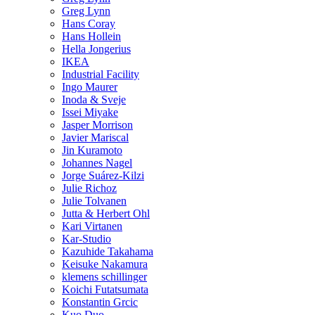
Greg Lynn
Hans Coray
Hans Hollein
Hella Jongerius
IKEA
Industrial Facility
Ingo Maurer
Inoda & Sveje
Issei Miyake
Jasper Morrison
Javier Mariscal
Jin Kuramoto
Johannes Nagel
Jorge Suárez-Kilzi
Julie Richoz
Julie Tolvanen
Jutta & Herbert Ohl
Kari Virtanen
Kar-Studio
Kazuhide Takahama
Keisuke Nakamura
klemens schillinger
Koichi Futatsumata
Konstantin Grcic
Kuo Duo