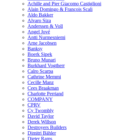
Achille and Pier Giacomo Castiglioni
Alain Domingo & François Scali
Aldo Bakker
Alvaro Siza
Anderssen & Voll
Angel Jové
Antti Nurmesniemi
Arne Jacobsen
Banksy
Boerk Sipek
Bruno Munari
Burkhard Vogtherr
Calro Scarpa
Cathrine Memmi
Cecille Manz
Cees Braakman
Charlotte Perriand
COMPANY
CPRV
Cy Twombly
David Taylor
Derek Willson
Destroyers Builders
Dimitri Bähler
Dieter Rams