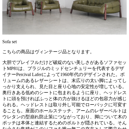
Sofa set
こちらの商品はヴィンテージ品となります。
大胆でプレイフルだけど破綻のない美しさがあるソファセッ
トMP81は、ブラジルのミッドセンチュリーを代表するデザ
イナーPercival Laferによって1960年代のデザインされた。ボ
リュームのあるレザーシートは、末広りの太い脚によってし
っかり支えられ、見た目と座り心地の安定性が増している。
奥行きある低めのシートに包まれるように座り、ヘッドレス
トに頭を預ければふっと体の力が抜けるほどの包容力が感じ
られる。ヘッドレストは取り外し可能でローバックに可変す
ることも。座面のホールステッチ、アームのレザーベルトは
ウレタンの型崩れ防止策につながっており、脚について木の
ポッチは本体と連結するためのボルトが隠されている。そん
な小さな集積がこのソファを唯一無二の存在として際立たせ