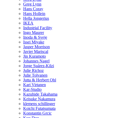
Greg Lynn
Hans Coray
Hans Hollein
Hella Jongerius
IKEA
Industrial Facility
Ingo Maurer
Inoda & Sveje
Issei Miyake
Jasper Morrison
Javier Mariscal
Jin Kuramoto
Johannes Nagel
Jorge Suárez-Kilzi
Julie Richoz
Julie Tolvanen
Jutta & Herbert Ohl
Kari Virtanen
Kar-Studio
Kazuhide Takahama
Keisuke Nakamura
klemens schillinger
Koichi Futatsumata
Konstantin Grcic
Kuo Duo