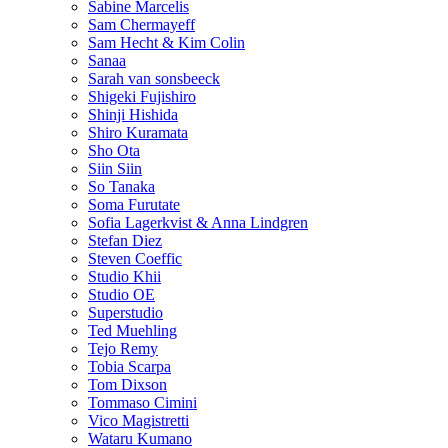
Sabine Marcelis
Sam Chermayeff
Sam Hecht & Kim Colin
Sanaa
Sarah van sonsbeeck
Shigeki Fujishiro
Shinji Hishida
Shiro Kuramata
Sho Ota
Siin Siin
So Tanaka
Soma Furutate
Sofia Lagerkvist & Anna Lindgren
Stefan Diez
Steven Coeffic
Studio Khii
Studio OE
Superstudio
Ted Muehling
Tejo Remy
Tobia Scarpa
Tom Dixson
Tommaso Cimini
Vico Magistretti
Wataru Kumano