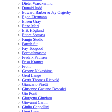
Dieter Waeckerlind
Donald Judd
Edward Barber & Jay Osgerby
Egon Eiermann
Eileen Gray
Enzo Mari
Erik Höglund
Ettore Sottsass
Fango Studio
Farrah Sit
Fay Toogood
Formafantasma
Fredrik Paulsen
Friso Kramer
Front
George Nakashima
Gerd Lange
Gerrit Thomas Rietveld
Giancarlo Piretti
Giuseppe Gaetano Descalzi
Gio Ponti
Giorgetto Giugiaro
Giovanni Carini
Giulio Cappellini
Greg Lynn