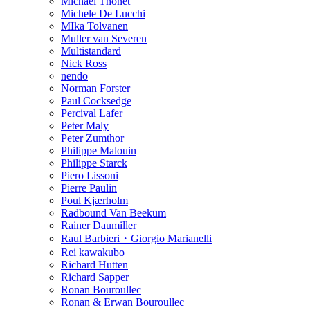
Michael Thonet
Michele De Lucchi
MIka Tolvanen
Muller van Severen
Multistandard
Nick Ross
nendo
Norman Forster
Paul Cocksedge
Percival Lafer
Peter Maly
Peter Zumthor
Philippe Malouin
Philippe Starck
Piero Lissoni
Pierre Paulin
Poul Kjærholm
Radbound Van Beekum
Rainer Daumiller
Raul Barbieri・Giorgio Marianelli
Rei kawakubo
Richard Hutten
Richard Sapper
Ronan Bouroullec
Ronan & Erwan Bouroullec