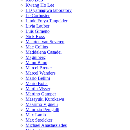
Kwang Ho Lee
LD yamagiwa laboratory
Le Corbusier
Linde Freya Tangelder
Livia Lauber
Luis Gimeno
Nick Ross
Maarten van Severen
Mac Collins
Maddalena Casadei
Magniberg
Manu Bano
Marcel Breuer
Marcel Wanders
Mario Bellini
Mario Botta
Martin Visser
Martino Gamper
Masayuki Kurokawa
Massimo Vignelli
Maurizio Peregalli
Max Lamb
Max Stoelcker
Michael Anastassiades