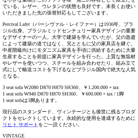
ている。レザー、ウレタンの状態も良好です。末長くお使い
いただきました先の張替対応もしてございます。
Percival Lafer（パーシヴァル・レイファー）は1936年、ブラ
ジル出身。ブラジルミッドセンチュリー家具デザインの重要
なデザイナーの一人。大学で建築を学んでいたが、父の急逝
によって建築の道ではなく、兄とともに父の家具店を継ぐ。
中産階級向けにモダニズム家具を手頃に供給するために大量
生産することを前提に家具デザインを行った。上質な無垢材
やレザーを使いつつ、スチールを組み合わせたり、組み立て
式にして輸送コストを下げるなどブラジル国内で絶大な人気
となる。
3 seat sofa W2080 D870 H870 SH360、￥1.200.000 + tax
1 seat sofa W940 D870 H870 SH360、￥600.000 + tax / 1脚
1 seat sofaは3脚あります。
現行品のスタンダード、ヴィンテージとも後世に残るプロダ
クトをセレクトしています。永続的な使用を達成するために
リヒト サポート
をご一読ください。
VINTAGE