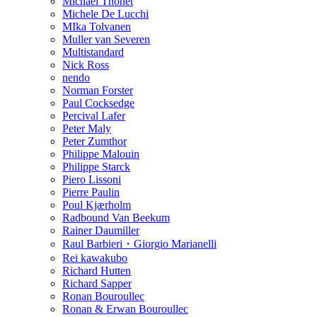
Michael Thonet
Michele De Lucchi
MIka Tolvanen
Muller van Severen
Multistandard
Nick Ross
nendo
Norman Forster
Paul Cocksedge
Percival Lafer
Peter Maly
Peter Zumthor
Philippe Malouin
Philippe Starck
Piero Lissoni
Pierre Paulin
Poul Kjærholm
Radbound Van Beekum
Rainer Daumiller
Raul Barbieri・Giorgio Marianelli
Rei kawakubo
Richard Hutten
Richard Sapper
Ronan Bouroullec
Ronan & Erwan Bouroullec