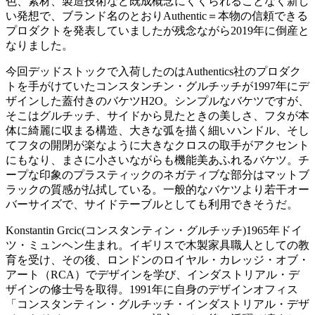
色、素材、製造技術など既成概念にくくられることなく新し
い発想で、ブランド名のとおりAuthentic＝本物の信頼できる
プロダクトを発表していましたが残念ながら2019年に倒産と
なりました。
今回デッドストックで入荷したのはAuthentics社のプロダク
トを手がけていたコンスタンチン・グルチッチが1997年にデ
ザインした蓋付きのバケツH2O。シンプルなバケツですが、
そこはグルチッチ、サイドから見たときの美しさ、フタが本
体に綺麗に収まる構造、大きな弧を描く細いハンドル、そし
てフタの開閉が楽なように大きなクロスの取手がアクセント
にもなり、まさに小さいながらも機能美あふれるバケツ。チ
ープな印象のプラスティックのネガティブな部分はマットブ
ラックの質感が払拭している。一般的なバケツより若干オー
バーサイズで、サイドテーブルとしても利用できそうだ。
Konstantin Grcic(コンスタンティン・グルチッチ)1965年ドイ
ツ・ミュンヘン生まれ。イギリスで木製家具職人としての教
育を受け、その後、ロンドンのロイヤル・カレッジ・オブ・
アート（RCA）でデザインを学び、インダストリアル・デ
ザインの修士号を取得。1991年に自身のデザインオフィス
「コンスタンティン・グルチッチ・インダストリアル・デザ