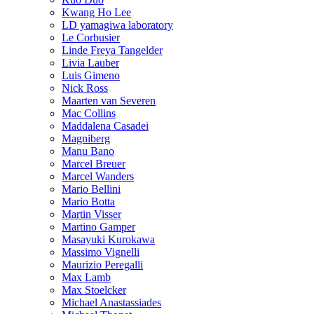
Kwang Ho Lee
LD yamagiwa laboratory
Le Corbusier
Linde Freya Tangelder
Livia Lauber
Luis Gimeno
Nick Ross
Maarten van Severen
Mac Collins
Maddalena Casadei
Magniberg
Manu Bano
Marcel Breuer
Marcel Wanders
Mario Bellini
Mario Botta
Martin Visser
Martino Gamper
Masayuki Kurokawa
Massimo Vignelli
Maurizio Peregalli
Max Lamb
Max Stoelcker
Michael Anastassiades