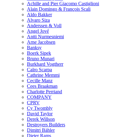
Achille and Pier Giacomo Castiglioni
Alain Domingo & François Scali
Aldo Bakker
Alvaro Siza
Anderssen & Voll
Angel Jové
Antti Nurmesniemi
Arne Jacobsen
Banksy
Boerk Sipek
Bruno Munari
Burkhard Vogtherr
Calro Scarpa
Cathrine Memmi
Cecille Manz
Cees Braakman
Charlotte Perriand
COMPANY
CPRV
Cy Twombly
David Taylor
Derek Willson
Destroyers Builders
Dimitri Bähler
Dieter Rams