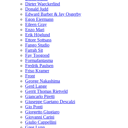
Dieter Waeckerlind
Donald Judd
Edward Barber & Jay Osgerby
Egon Eiermann
Eileen Gray
Enzo Mari
Erik Höglund
Ettore Sottsass
Fango Studio
Farrah Sit
Fay Toogood
Formafantasma
Fredrik Paulsen
Friso Kramer
Front
George Nakashima
Gerd Lange
Gerrit Thomas Rietveld
Giancarlo Piretti
Giuseppe Gaetano Descalzi
Gio Ponti
Giorgetto Giugiaro
Giovanni Carini
Giulio Cappellini
Greg Lynn