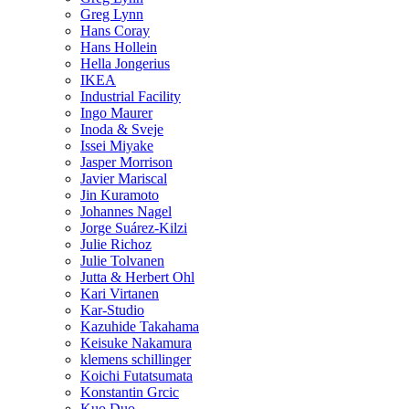
Greg Lynn
Hans Coray
Hans Hollein
Hella Jongerius
IKEA
Industrial Facility
Ingo Maurer
Inoda & Sveje
Issei Miyake
Jasper Morrison
Javier Mariscal
Jin Kuramoto
Johannes Nagel
Jorge Suárez-Kilzi
Julie Richoz
Julie Tolvanen
Jutta & Herbert Ohl
Kari Virtanen
Kar-Studio
Kazuhide Takahama
Keisuke Nakamura
klemens schillinger
Koichi Futatsumata
Konstantin Grcic
Kuo Duo