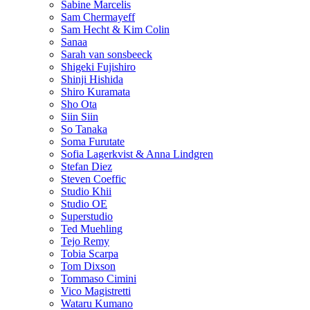
Sabine Marcelis
Sam Chermayeff
Sam Hecht & Kim Colin
Sanaa
Sarah van sonsbeeck
Shigeki Fujishiro
Shinji Hishida
Shiro Kuramata
Sho Ota
Siin Siin
So Tanaka
Soma Furutate
Sofia Lagerkvist & Anna Lindgren
Stefan Diez
Steven Coeffic
Studio Khii
Studio OE
Superstudio
Ted Muehling
Tejo Remy
Tobia Scarpa
Tom Dixson
Tommaso Cimini
Vico Magistretti
Wataru Kumano