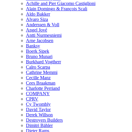
Achille and Pier Giacomo Castiglioni
Alain Domingo & François Scali
Aldo Bakker
Alvaro Siza
Anderssen & Voll
Angel Jové
Antti Nurmesniemi
Arne Jacobsen
Banksy
Boerk Sipek
Bruno Munari
Burkhard Vogtherr
Calro Scarpa
Cathrine Memmi
Cecille Manz
Cees Braakman
Charlotte Perriand
COMPANY
CPRV
Cy Twombly
David Taylor
Derek Willson
Destroyers Builders
Dimitri Bähler
Dieter Rams