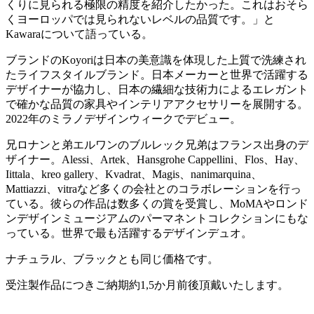
くりに見られる極限の精度を紹介したかった。これはおそら
くヨーロッパでは見られないレベルの品質です。」と
Kawaraについて語っている。
ブランドのKoyoriは日本の美意識を体現した上質で洗練され
たライフスタイルブランド。日本メーカーと世界で活躍する
デザイナーが協力し、日本の繊細な技術力によるエレガント
で確かな品質の家具やインテリアアクセサリーを展開する。
2022年のミラノデザインウィークでデビュー。
兄ロナンと弟エルワンのブルレック兄弟はフランス出身のデ
ザイナー。Alessi、Artek、Hansgrohe Cappellini、Flos、Hay、
Iittala、kreo gallery、Kvadrat、Magis、nanimarquina、
Mattiazzi、vitraなど多くの会社とのコラボレーションを行っ
ている。彼らの作品は数多くの賞を受賞し、MoMAやロンド
ンデザインミュージアムのパーマネントコレクションにもな
っている。世界で最も活躍するデザインデュオ。
ナチュラル、ブラックとも同じ価格です。
受注製作品につきご納期約1,5か月前後頂戴いたします。