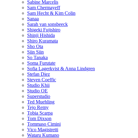
Sabine Marcelis
Sam Chermayeff
Sam Hecht & Kim Colin
Sanaa
Sarah van sonsbeeck
Shigeki Fujishiro
Shinji Hishida
Shiro Kuramata
Sho Ota
Siin Siin
So Tanaka
Soma Furutate
Sofia Lagerkvist & Anna Lindgren
Stefan Diez
Steven Coeffic
Studio Khii
Studio OE
Superstudio
Ted Muehling
Tejo Remy
Tobia Scarpa
Tom Dixson
Tommaso Cimini
Vico Magistretti
Wataru Kumano