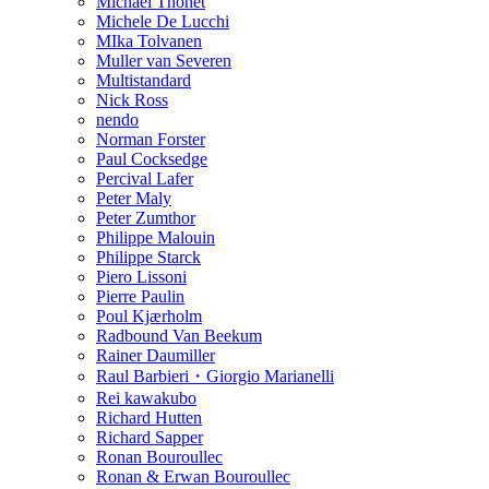
Michael Thonet
Michele De Lucchi
MIka Tolvanen
Muller van Severen
Multistandard
Nick Ross
nendo
Norman Forster
Paul Cocksedge
Percival Lafer
Peter Maly
Peter Zumthor
Philippe Malouin
Philippe Starck
Piero Lissoni
Pierre Paulin
Poul Kjærholm
Radbound Van Beekum
Rainer Daumiller
Raul Barbieri・Giorgio Marianelli
Rei kawakubo
Richard Hutten
Richard Sapper
Ronan Bouroullec
Ronan & Erwan Bouroullec