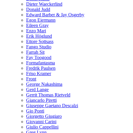
Dieter Waeckerlind
Donald Judd
Edward Barber & Jay Osgerby
Egon Eiermann
Eileen Gray
Enzo Mari
Erik Höglund
Ettore Sottsass
Fango Studio
Farrah Sit
Fay Toogood
Formafantasma
Fredrik Paulsen
Friso Kramer
Front
George Nakashima
Gerd Lange
Gerrit Thomas Rietveld
Giancarlo Piretti
Giuseppe Gaetano Descalzi
Gio Ponti
Giorgetto Giugiaro
Giovanni Carini
Giulio Cappellini
Greg Lynn