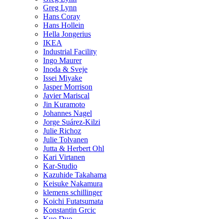
Greg Lynn
Hans Coray
Hans Hollein
Hella Jongerius
IKEA
Industrial Facility
Ingo Maurer
Inoda & Sveje
Issei Miyake
Jasper Morrison
Javier Mariscal
Jin Kuramoto
Johannes Nagel
Jorge Suárez-Kilzi
Julie Richoz
Julie Tolvanen
Jutta & Herbert Ohl
Kari Virtanen
Kar-Studio
Kazuhide Takahama
Keisuke Nakamura
klemens schillinger
Koichi Futatsumata
Konstantin Grcic
Kuo Duo