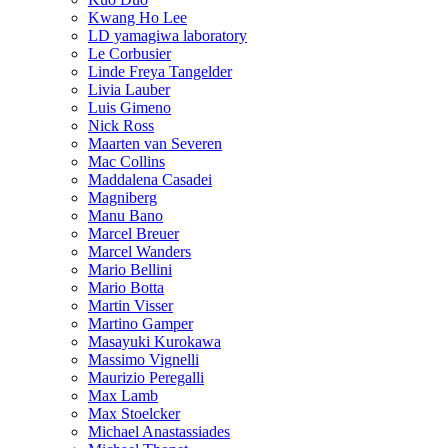
Kwang Ho Lee
LD yamagiwa laboratory
Le Corbusier
Linde Freya Tangelder
Livia Lauber
Luis Gimeno
Nick Ross
Maarten van Severen
Mac Collins
Maddalena Casadei
Magniberg
Manu Bano
Marcel Breuer
Marcel Wanders
Mario Bellini
Mario Botta
Martin Visser
Martino Gamper
Masayuki Kurokawa
Massimo Vignelli
Maurizio Peregalli
Max Lamb
Max Stoelcker
Michael Anastassiades