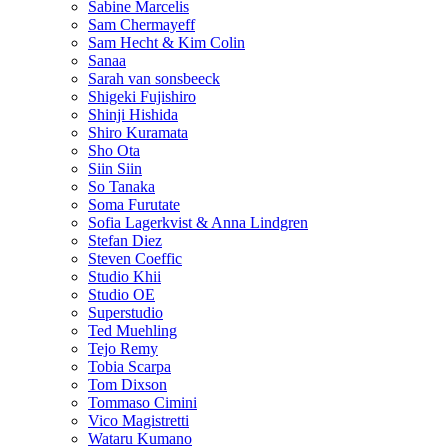
Sabine Marcelis
Sam Chermayeff
Sam Hecht & Kim Colin
Sanaa
Sarah van sonsbeeck
Shigeki Fujishiro
Shinji Hishida
Shiro Kuramata
Sho Ota
Siin Siin
So Tanaka
Soma Furutate
Sofia Lagerkvist & Anna Lindgren
Stefan Diez
Steven Coeffic
Studio Khii
Studio OE
Superstudio
Ted Muehling
Tejo Remy
Tobia Scarpa
Tom Dixson
Tommaso Cimini
Vico Magistretti
Wataru Kumano