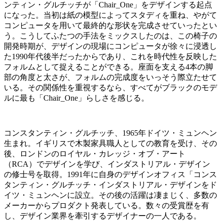
ンティン・グルチッチが「Chair_One」をデザインする起点
になった。当初は紙の模型によってスタディを重ね、やがて
コンピュータを用いて最終的な形状を完成させていったとい
う。こうしてふたつの手法をミックスしたのは、この椅子の
開発時期が、デザインの現場にコンピュータが徐々に浸透し
た1990年代後半だったからであり、これを時代性を反映した
フォルムとして捉えることができる。座面を支える4本の脚
部の角度と太さが、フォルムの完成度をいっそう際立たせて
いる。その関係性を重視するなら、すべてがブラックのモデ
ルに最も「Chair_One」らしさを感じる。
コンスタンティン・グルチッチ、1965年ドイツ・ミュンヘン
生まれ。イギリスで木製家具職人としての教育を受け、その
後、ロンドンのロイヤル・カレッジ・オブ・アート
（RCA）でデザインを学び、インダストリアル・デザイン
の修士号を取得。1991年に自身のデザインオフィス「コンス
タンティン・グルチッチ・インダストリアル・デザインをド
イツ・ミュンヘンに設立。その後の活躍は凄まじく、多数の
メーカーからプロダクト発表している。数々の受賞歴を有
し、デザイン業界を牽引するデザイナーの一人である。