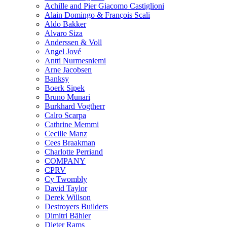
Achille and Pier Giacomo Castiglioni
Alain Domingo & François Scali
Aldo Bakker
Alvaro Siza
Anderssen & Voll
Angel Jové
Antti Nurmesniemi
Arne Jacobsen
Banksy
Boerk Sipek
Bruno Munari
Burkhard Vogtherr
Calro Scarpa
Cathrine Memmi
Cecille Manz
Cees Braakman
Charlotte Perriand
COMPANY
CPRV
Cy Twombly
David Taylor
Derek Willson
Destroyers Builders
Dimitri Bähler
Dieter Rams