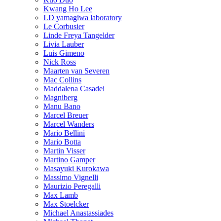
Kwang Ho Lee
LD yamagiwa laboratory
Le Corbusier
Linde Freya Tangelder
Livia Lauber
Luis Gimeno
Nick Ross
Maarten van Severen
Mac Collins
Maddalena Casadei
Magniberg
Manu Bano
Marcel Breuer
Marcel Wanders
Mario Bellini
Mario Botta
Martin Visser
Martino Gamper
Masayuki Kurokawa
Massimo Vignelli
Maurizio Peregalli
Max Lamb
Max Stoelcker
Michael Anastassiades