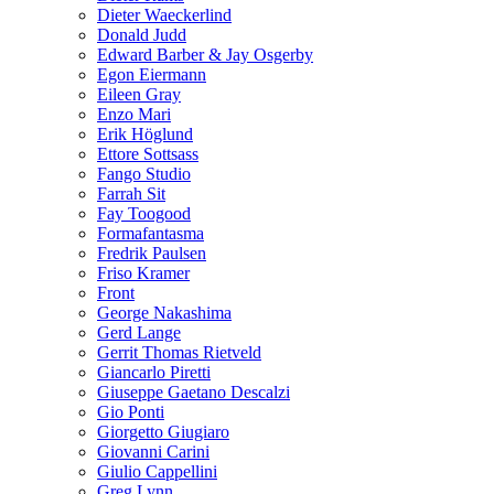
Dieter Waeckerlind
Donald Judd
Edward Barber & Jay Osgerby
Egon Eiermann
Eileen Gray
Enzo Mari
Erik Höglund
Ettore Sottsass
Fango Studio
Farrah Sit
Fay Toogood
Formafantasma
Fredrik Paulsen
Friso Kramer
Front
George Nakashima
Gerd Lange
Gerrit Thomas Rietveld
Giancarlo Piretti
Giuseppe Gaetano Descalzi
Gio Ponti
Giorgetto Giugiaro
Giovanni Carini
Giulio Cappellini
Greg Lynn