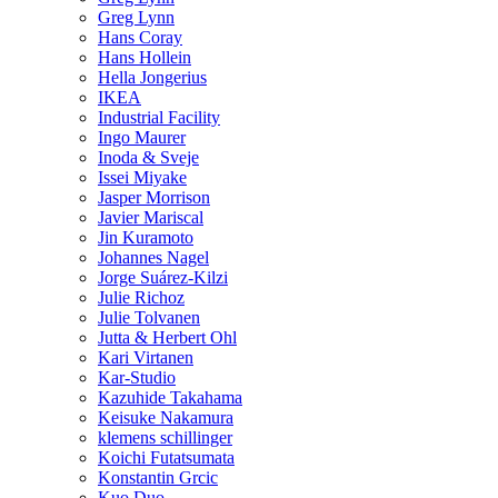
Greg Lynn
Hans Coray
Hans Hollein
Hella Jongerius
IKEA
Industrial Facility
Ingo Maurer
Inoda & Sveje
Issei Miyake
Jasper Morrison
Javier Mariscal
Jin Kuramoto
Johannes Nagel
Jorge Suárez-Kilzi
Julie Richoz
Julie Tolvanen
Jutta & Herbert Ohl
Kari Virtanen
Kar-Studio
Kazuhide Takahama
Keisuke Nakamura
klemens schillinger
Koichi Futatsumata
Konstantin Grcic
Kuo Duo