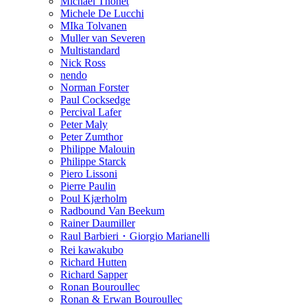
Michael Thonet
Michele De Lucchi
MIka Tolvanen
Muller van Severen
Multistandard
Nick Ross
nendo
Norman Forster
Paul Cocksedge
Percival Lafer
Peter Maly
Peter Zumthor
Philippe Malouin
Philippe Starck
Piero Lissoni
Pierre Paulin
Poul Kjærholm
Radbound Van Beekum
Rainer Daumiller
Raul Barbieri・Giorgio Marianelli
Rei kawakubo
Richard Hutten
Richard Sapper
Ronan Bouroullec
Ronan & Erwan Bouroullec