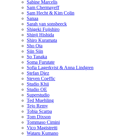
Sabine Marcelis
Sam Chermayeff
Sam Hecht & Kim Colin
Sanaa
Sarah van sonsbeeck
Shigeki Fujishiro
Shinji Hishida
Shiro Kuramata
Sho Ota
Siin Siin
So Tanaka
Soma Furutate
Sofia Lagerkvist & Anna Lindgren
Stefan Diez
Steven Coeffic
Studio Khii
Studio OE
Superstudio
Ted Muehling
Tejo Remy
Tobia Scarpa
Tom Dixson
Tommaso Cimini
Vico Magistretti
Wataru Kumano