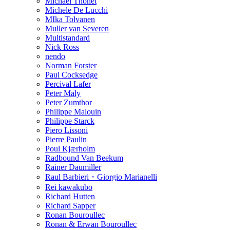
Michael Thonet
Michele De Lucchi
MIka Tolvanen
Muller van Severen
Multistandard
Nick Ross
nendo
Norman Forster
Paul Cocksedge
Percival Lafer
Peter Maly
Peter Zumthor
Philippe Malouin
Philippe Starck
Piero Lissoni
Pierre Paulin
Poul Kjærholm
Radbound Van Beekum
Rainer Daumiller
Raul Barbieri・Giorgio Marianelli
Rei kawakubo
Richard Hutten
Richard Sapper
Ronan Bouroullec
Ronan & Erwan Bouroullec