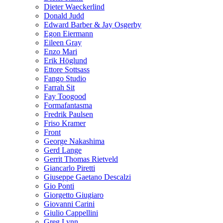
Dieter Waeckerlind
Donald Judd
Edward Barber & Jay Osgerby
Egon Eiermann
Eileen Gray
Enzo Mari
Erik Höglund
Ettore Sottsass
Fango Studio
Farrah Sit
Fay Toogood
Formafantasma
Fredrik Paulsen
Friso Kramer
Front
George Nakashima
Gerd Lange
Gerrit Thomas Rietveld
Giancarlo Piretti
Giuseppe Gaetano Descalzi
Gio Ponti
Giorgetto Giugiaro
Giovanni Carini
Giulio Cappellini
Greg Lynn