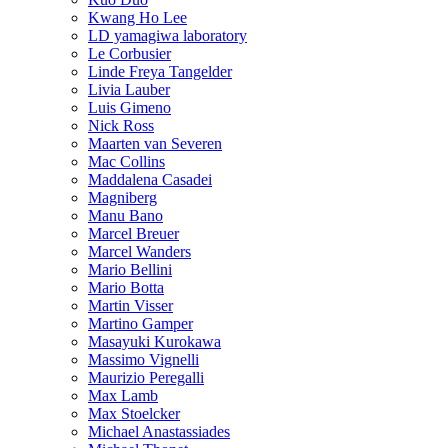
Kwang Ho Lee
LD yamagiwa laboratory
Le Corbusier
Linde Freya Tangelder
Livia Lauber
Luis Gimeno
Nick Ross
Maarten van Severen
Mac Collins
Maddalena Casadei
Magniberg
Manu Bano
Marcel Breuer
Marcel Wanders
Mario Bellini
Mario Botta
Martin Visser
Martino Gamper
Masayuki Kurokawa
Massimo Vignelli
Maurizio Peregalli
Max Lamb
Max Stoelcker
Michael Anastassiades