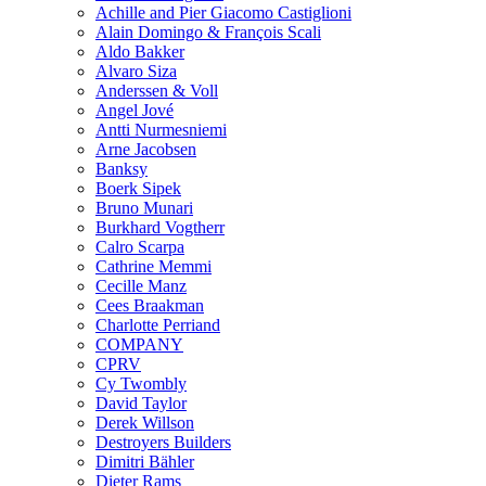
Achille and Pier Giacomo Castiglioni
Alain Domingo & François Scali
Aldo Bakker
Alvaro Siza
Anderssen & Voll
Angel Jové
Antti Nurmesniemi
Arne Jacobsen
Banksy
Boerk Sipek
Bruno Munari
Burkhard Vogtherr
Calro Scarpa
Cathrine Memmi
Cecille Manz
Cees Braakman
Charlotte Perriand
COMPANY
CPRV
Cy Twombly
David Taylor
Derek Willson
Destroyers Builders
Dimitri Bähler
Dieter Rams