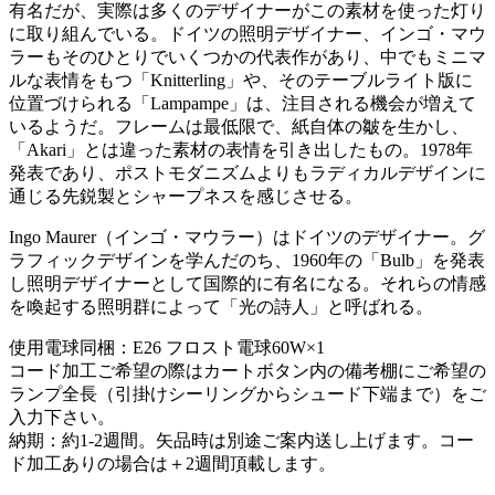
有名だが、実際は多くのデザイナーがこの素材を使った灯り
に取り組んでいる。ドイツの照明デザイナー、インゴ・マウ
ラーもそのひとりでいくつかの代表作があり、中でもミニマ
ルな表情をもつ「Knitterling」や、そのテーブルライト版に
位置づけられる「Lampampe」は、注目される機会が増えて
いるようだ。フレームは最低限で、紙自体の皺を生かし、
「Akari」とは違った素材の表情を引き出したもの。1978年
発表であり、ポストモダニズムよりもラディカルデザインに
通じる先鋭製とシャープネスを感じさせる。
Ingo Maurer（インゴ・マウラー）はドイツのデザイナー。グ
ラフィックデザインを学んだのち、1960年の「Bulb」を発表
し照明デザイナーとして国際的に有名になる。それらの情感
を喚起する照明群によって「光の詩人」と呼ばれる。
使用電球同梱：E26 フロスト電球60W×1
コード加工ご希望の際はカートボタン内の備考棚にご希望の
ランプ全長（引掛けシーリングからシュード下端まで）をご
入力下さい。
納期：約1-2週間。矢品時は別途ご案内送し上げます。コー
ド加工ありの場合は＋2週間頂載します。