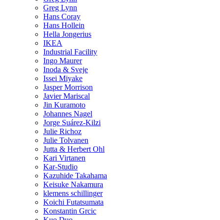
Greg Lynn
Hans Coray
Hans Hollein
Hella Jongerius
IKEA
Industrial Facility
Ingo Maurer
Inoda & Sveje
Issei Miyake
Jasper Morrison
Javier Mariscal
Jin Kuramoto
Johannes Nagel
Jorge Suárez-Kilzi
Julie Richoz
Julie Tolvanen
Jutta & Herbert Ohl
Kari Virtanen
Kar-Studio
Kazuhide Takahama
Keisuke Nakamura
klemens schillinger
Koichi Futatsumata
Konstantin Grcic
Kuo Duo