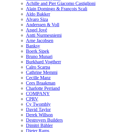
Achille and Pier Giacomo Castiglioni
Alain Domingo & François Scali
Aldo Bakker
Alvaro Siza
Anderssen & Voll
Angel Jové
Antti Nurmesniemi
Arne Jacobsen
Banksy
Boerk Sipek
Bruno Munari
Burkhard Vogtherr
Calro Scarpa
Cathrine Memmi
Cecille Manz
Cees Braakman
Charlotte Perriand
COMPANY
CPRV
Cy Twombly
David Taylor
Derek Willson
Destroyers Builders
Dimitri Bähler
Dieter Rams