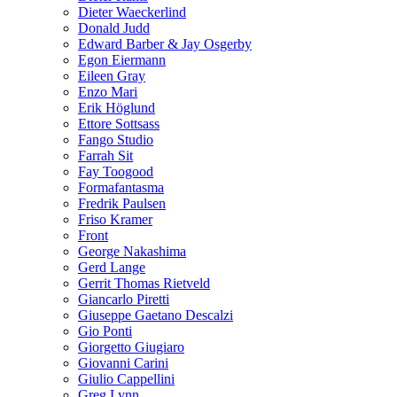
Dieter Waeckerlind
Donald Judd
Edward Barber & Jay Osgerby
Egon Eiermann
Eileen Gray
Enzo Mari
Erik Höglund
Ettore Sottsass
Fango Studio
Farrah Sit
Fay Toogood
Formafantasma
Fredrik Paulsen
Friso Kramer
Front
George Nakashima
Gerd Lange
Gerrit Thomas Rietveld
Giancarlo Piretti
Giuseppe Gaetano Descalzi
Gio Ponti
Giorgetto Giugiaro
Giovanni Carini
Giulio Cappellini
Greg Lynn