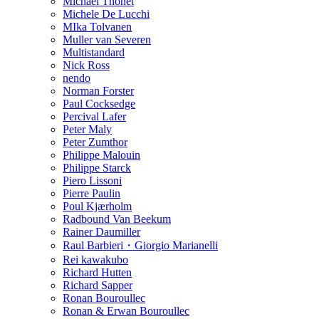
Michael Thonet
Michele De Lucchi
MIka Tolvanen
Muller van Severen
Multistandard
Nick Ross
nendo
Norman Forster
Paul Cocksedge
Percival Lafer
Peter Maly
Peter Zumthor
Philippe Malouin
Philippe Starck
Piero Lissoni
Pierre Paulin
Poul Kjærholm
Radbound Van Beekum
Rainer Daumiller
Raul Barbieri・Giorgio Marianelli
Rei kawakubo
Richard Hutten
Richard Sapper
Ronan Bouroullec
Ronan & Erwan Bouroullec