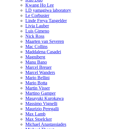
Kwang Ho Lee
LD yamagiwa laboratory
Le Corbusier
Linde Freya Tangelder
Livia Lauber
Luis Gimeno
Nick Ross
Maarten van Severen
Mac Collins
Maddalena Casadei
Magniberg
Manu Bano
Marcel Breuer
Marcel Wanders
Mario Bellini
Mario Botta
Martin Visser
Martino Gamper
Masayuki Kurokawa
Massimo Vignelli
Maurizio Peregalli
Max Lamb
Max Stoelcker
Michael Anastassiades