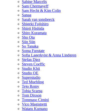
Sabine Marcelis
Sam Chermayeff
Sam Hecht & Kim Colin
Sanaa
Sarah van sonsbeeck
Shigeki Fujishiro
Shinji Hishida
Shiro Kuramata
Sho Ota
Siin Siin
So Tanaka
Soma Furutate
Sofia Lagerkvist & Anna Lindgren
Stefan Diez
Steven Coeffic
Studio Khii
Studio OE
Superstudio
Ted Muehling
Tejo Remy
Tobia Scarpa
Tom Dixson
Tommaso Cimini
Vico Magistretti
Wataru Kumano