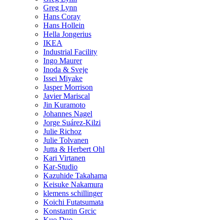
Greg Lynn
Hans Coray
Hans Hollein
Hella Jongerius
IKEA
Industrial Facility
Ingo Maurer
Inoda & Sveje
Issei Miyake
Jasper Morrison
Javier Mariscal
Jin Kuramoto
Johannes Nagel
Jorge Suárez-Kilzi
Julie Richoz
Julie Tolvanen
Jutta & Herbert Ohl
Kari Virtanen
Kar-Studio
Kazuhide Takahama
Keisuke Nakamura
klemens schillinger
Koichi Futatsumata
Konstantin Grcic
Kuo Duo