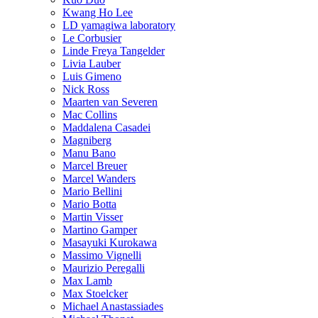
Kwang Ho Lee
LD yamagiwa laboratory
Le Corbusier
Linde Freya Tangelder
Livia Lauber
Luis Gimeno
Nick Ross
Maarten van Severen
Mac Collins
Maddalena Casadei
Magniberg
Manu Bano
Marcel Breuer
Marcel Wanders
Mario Bellini
Mario Botta
Martin Visser
Martino Gamper
Masayuki Kurokawa
Massimo Vignelli
Maurizio Peregalli
Max Lamb
Max Stoelcker
Michael Anastassiades