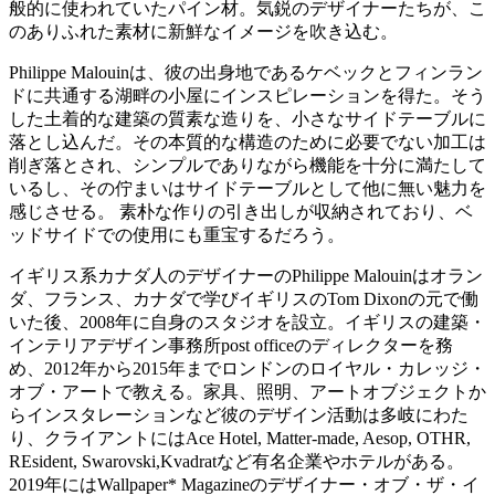
般的に使われていたパイン材。気鋭のデザイナーたちが、こ
のありふれた素材に新鮮なイメージを吹き込む。
Philippe Malouinは、彼の出身地であるケベックとフィンラン
ドに共通する湖畔の小屋にインスピレーションを得た。そう
した土着的な建築の質素な造りを、小さなサイドテーブルに
落とし込んだ。その本質的な構造のために必要でない加工は
削ぎ落とされ、シンプルでありながら機能を十分に満たして
いるし、その佇まいはサイドテーブルとして他に無い魅力を
感じさせる。 素朴な作りの引き出しが収納されており、ベ
ッドサイドでの使用にも重宝するだろう。
イギリス系カナダ人のデザイナーのPhilippe Malouinはオラン
ダ、フランス、カナダで学びイギリスのTom Dixonの元で働
いた後、2008年に自身のスタジオを設立。イギリスの建築・
インテリアデザイン事務所post officeのディレクターを務
め、2012年から2015年までロンドンのロイヤル・カレッジ・
オブ・アートで教える。家具、照明、アートオブジェクトか
らインスタレーションなど彼のデザイン活動は多岐にわた
り、クライアントにはAce Hotel, Matter-made, Aesop, OTHR,
REsident, Swarovski,Kvadratなど有名企業やホテルがある。
2019年にはWallpaper* Magazineのデザイナー・オブ・ザ・イ