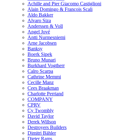
Achille and Pier Giacomo Castiglioni
Alain Domingo & François Scali
Aldo Bakker
Alvaro Siza
Anderssen & Voll
Angel Jové
Antti Nurmesniemi
Arne Jacobsen
Banksy
Boerk Sipek
Bruno Munari
Burkhard Vogtherr
Calro Scarpa
Cathrine Memmi
Cecille Manz
Cees Braakman
Charlotte Perriand
COMPANY
CPRV
Cy Twombly
David Taylor
Derek Willson
Destroyers Builders
Dimitri Bähler
Dieter Rams