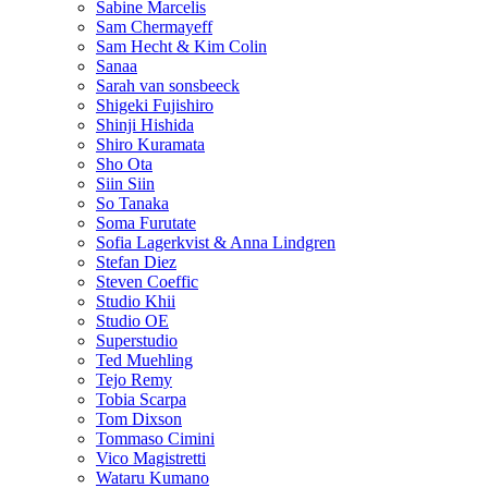
Sabine Marcelis
Sam Chermayeff
Sam Hecht & Kim Colin
Sanaa
Sarah van sonsbeeck
Shigeki Fujishiro
Shinji Hishida
Shiro Kuramata
Sho Ota
Siin Siin
So Tanaka
Soma Furutate
Sofia Lagerkvist & Anna Lindgren
Stefan Diez
Steven Coeffic
Studio Khii
Studio OE
Superstudio
Ted Muehling
Tejo Remy
Tobia Scarpa
Tom Dixson
Tommaso Cimini
Vico Magistretti
Wataru Kumano