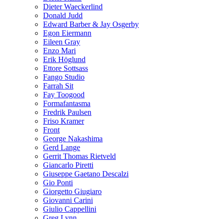
Dieter Waeckerlind
Donald Judd
Edward Barber & Jay Osgerby
Egon Eiermann
Eileen Gray
Enzo Mari
Erik Höglund
Ettore Sottsass
Fango Studio
Farrah Sit
Fay Toogood
Formafantasma
Fredrik Paulsen
Friso Kramer
Front
George Nakashima
Gerd Lange
Gerrit Thomas Rietveld
Giancarlo Piretti
Giuseppe Gaetano Descalzi
Gio Ponti
Giorgetto Giugiaro
Giovanni Carini
Giulio Cappellini
Greg Lynn