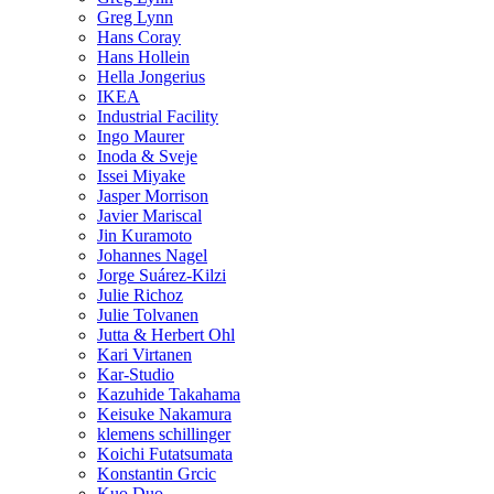
Greg Lynn
Hans Coray
Hans Hollein
Hella Jongerius
IKEA
Industrial Facility
Ingo Maurer
Inoda & Sveje
Issei Miyake
Jasper Morrison
Javier Mariscal
Jin Kuramoto
Johannes Nagel
Jorge Suárez-Kilzi
Julie Richoz
Julie Tolvanen
Jutta & Herbert Ohl
Kari Virtanen
Kar-Studio
Kazuhide Takahama
Keisuke Nakamura
klemens schillinger
Koichi Futatsumata
Konstantin Grcic
Kuo Duo