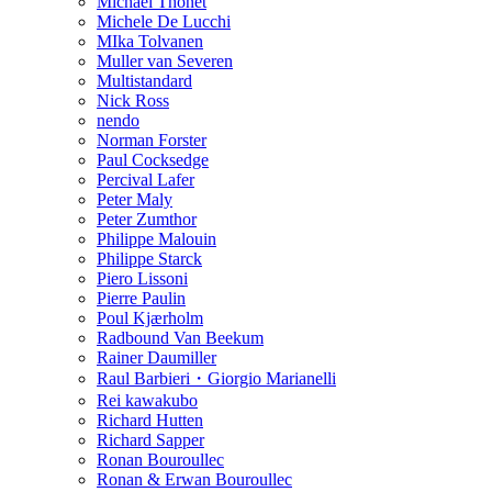
Michael Thonet
Michele De Lucchi
MIka Tolvanen
Muller van Severen
Multistandard
Nick Ross
nendo
Norman Forster
Paul Cocksedge
Percival Lafer
Peter Maly
Peter Zumthor
Philippe Malouin
Philippe Starck
Piero Lissoni
Pierre Paulin
Poul Kjærholm
Radbound Van Beekum
Rainer Daumiller
Raul Barbieri・Giorgio Marianelli
Rei kawakubo
Richard Hutten
Richard Sapper
Ronan Bouroullec
Ronan & Erwan Bouroullec