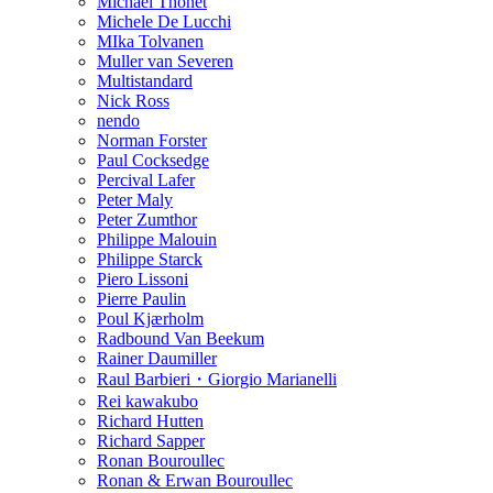
Michael Thonet
Michele De Lucchi
MIka Tolvanen
Muller van Severen
Multistandard
Nick Ross
nendo
Norman Forster
Paul Cocksedge
Percival Lafer
Peter Maly
Peter Zumthor
Philippe Malouin
Philippe Starck
Piero Lissoni
Pierre Paulin
Poul Kjærholm
Radbound Van Beekum
Rainer Daumiller
Raul Barbieri・Giorgio Marianelli
Rei kawakubo
Richard Hutten
Richard Sapper
Ronan Bouroullec
Ronan & Erwan Bouroullec