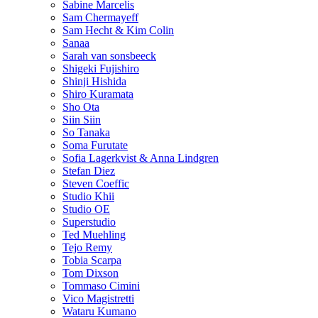
Sabine Marcelis
Sam Chermayeff
Sam Hecht & Kim Colin
Sanaa
Sarah van sonsbeeck
Shigeki Fujishiro
Shinji Hishida
Shiro Kuramata
Sho Ota
Siin Siin
So Tanaka
Soma Furutate
Sofia Lagerkvist & Anna Lindgren
Stefan Diez
Steven Coeffic
Studio Khii
Studio OE
Superstudio
Ted Muehling
Tejo Remy
Tobia Scarpa
Tom Dixson
Tommaso Cimini
Vico Magistretti
Wataru Kumano