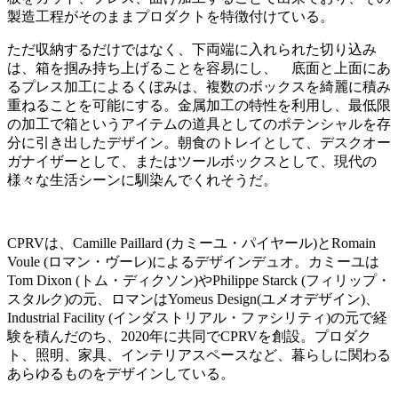
製造工程がそのままプロダクトを特徴付けている。
ただ収納するだけではなく、下両端に入れられた切り込み
は、箱を掴み持ち上げることを容易にし、 底面と上面にあ
るプレス加工によるくぼみは、複数のボックスを綺麗に積み
重ねることを可能にする。金属加工の特性を利用し、最低限
の加工で箱というアイテムの道具としてのポテンシャルを存
分に引き出したデザイン。朝食のトレイとして、デスクオー
ガナイザーとして、またはツールボックスとして、現代の
様々な生活シーンに馴染んでくれそうだ。
CPRVは、Camille Paillard (カミーユ・パイヤール)とRomain
Voule (ロマン・ヴーレ)によるデザインデュオ。カミーユは
Tom Dixon (トム・ディクソン)やPhilippe Starck (フィリップ・
スタルク)の元、ロマンはYomeus Design(ユメオデザイン)、
Industrial Facility (インダストリアル・ファシリティ)の元で経
験を積んだのち、2020年に共同でCPRVを創設。プロダク
ト、照明、家具、インテリアスペースなど、暮らしに関わる
あらゆるものをデザインしている。