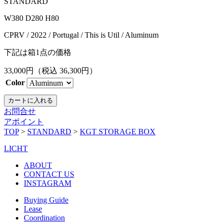
STANDARD
W380 D280 H80
CPRV / 2022 / Portugal / This is Util / Aluminum
下記は箱1点の価格
33,000
円（税込
36,300
円）
Color
お問合せ
アポイント
TOP
>
STANDARD
>
KGT STORAGE BOX
LICHT
ABOUT
CONTACT US
INSTAGRAM
Buying Guide
Lease
Coordination