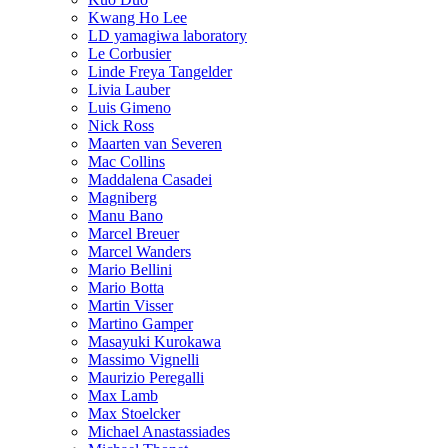
Kwang Ho Lee
LD yamagiwa laboratory
Le Corbusier
Linde Freya Tangelder
Livia Lauber
Luis Gimeno
Nick Ross
Maarten van Severen
Mac Collins
Maddalena Casadei
Magniberg
Manu Bano
Marcel Breuer
Marcel Wanders
Mario Bellini
Mario Botta
Martin Visser
Martino Gamper
Masayuki Kurokawa
Massimo Vignelli
Maurizio Peregalli
Max Lamb
Max Stoelcker
Michael Anastassiades