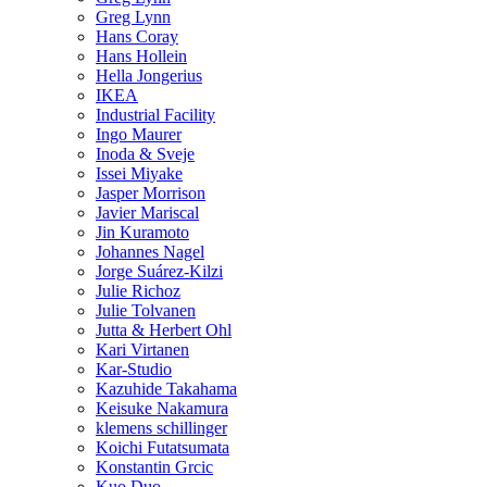
Greg Lynn
Hans Coray
Hans Hollein
Hella Jongerius
IKEA
Industrial Facility
Ingo Maurer
Inoda & Sveje
Issei Miyake
Jasper Morrison
Javier Mariscal
Jin Kuramoto
Johannes Nagel
Jorge Suárez-Kilzi
Julie Richoz
Julie Tolvanen
Jutta & Herbert Ohl
Kari Virtanen
Kar-Studio
Kazuhide Takahama
Keisuke Nakamura
klemens schillinger
Koichi Futatsumata
Konstantin Grcic
Kuo Duo