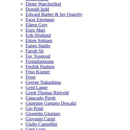
Dieter Waeckerlind
Donald Judd
Edward Barber & Jay Osgerby
Egon Eiermann
Eileen Gray
Enzo Mari
Erik Höglund
Ettore Sottsass
Fango Studio
Farrah Sit
Fay Toogood
Formafantasma
Fredrik Paulsen
Friso Kramer
Front
George Nakashima
Gerd Lange
Gerrit Thomas Rietveld
Giancarlo Piretti
Giuseppe Gaetano Descalzi
Gio Ponti
Giorgetto Giugiaro
Giovanni Carini
Giulio Cappellini
Greg Lynn