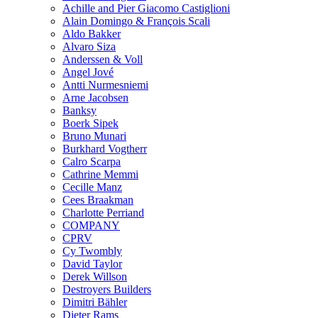
Achille and Pier Giacomo Castiglioni
Alain Domingo & François Scali
Aldo Bakker
Alvaro Siza
Anderssen & Voll
Angel Jové
Antti Nurmesniemi
Arne Jacobsen
Banksy
Boerk Sipek
Bruno Munari
Burkhard Vogtherr
Calro Scarpa
Cathrine Memmi
Cecille Manz
Cees Braakman
Charlotte Perriand
COMPANY
CPRV
Cy Twombly
David Taylor
Derek Willson
Destroyers Builders
Dimitri Bähler
Dieter Rams