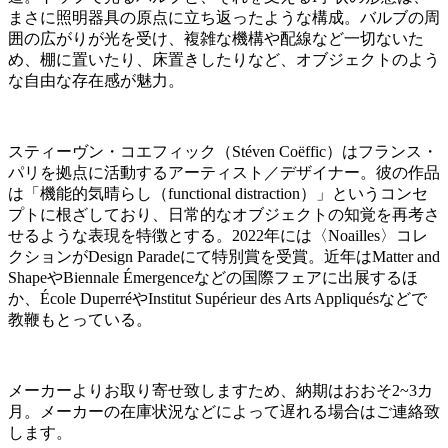
まさに照明器具の原点に立ち返ったような構成。バルブの周
囲の広がりが光を受け、複雑な機構や配線など一切ないた
め、棚に置いたり、床置きしたりなど、オブジェクトのよう
な自由な存在感が魅力。
スティーヴン・コエフィック（Stéven Coëffic）はフランス・
パリを拠点に活動するアーティスト／デザイナー。彼の作品
は「機能的気晴らし（functional distraction）」というコンセ
プトに根ざしており、日常的なオブジェクトの知覚を再考さ
せるような表現を特徴とする。2022年には〈Noailles〉コレ
クションがDesign Paradeにて特別賞を受賞。近年はMatter and
ShapeやBiennale Émergenceなどの国際フェアに出展するほ
か、École DuperréやInstitut Supérieur des Arts Appliquésなどで
教鞭もとっている。
メーカーよりお取り寄せ致しますため、納期はおおそ2~3カ
月。メーカーの在庫状況などによって遅れる場合はご連絡致
します。