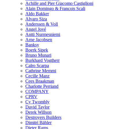
Achille and Pier Giacomo Castiglioni
Alain Domingo & François Scali
Aldo Bakker
Alvaro Siza
Anderssen & Voll
Angel Jové
Antti Nurmesniemi
Arne Jacobsen
Banksy
Boerk Sipek
Bruno Munari
Burkhard Vogtherr
Calro Scarpa
Cathrine Memmi
Cecille Manz
Cees Braakman
Charlotte Perriand
COMPANY
CPRV
Cy Twombly
David Taylor
Derek Willson
Destroyers Builders
Dimitri Bähler
Dieter Rams