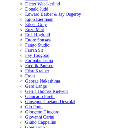
Dieter Waeckerlind
Donald Judd
Edward Barber & Jay Osgerby
Egon Eiermann
Eileen Gray
Enzo Mari
Erik Höglund
Ettore Sottsass
Fango Studio
Farrah Sit
Fay Toogood
Formafantasma
Fredrik Paulsen
Friso Kramer
Front
George Nakashima
Gerd Lange
Gerrit Thomas Rietveld
Giancarlo Piretti
Giuseppe Gaetano Descalzi
Gio Ponti
Giorgetto Giugiaro
Giovanni Carini
Giulio Cappellini
Greg Lynn