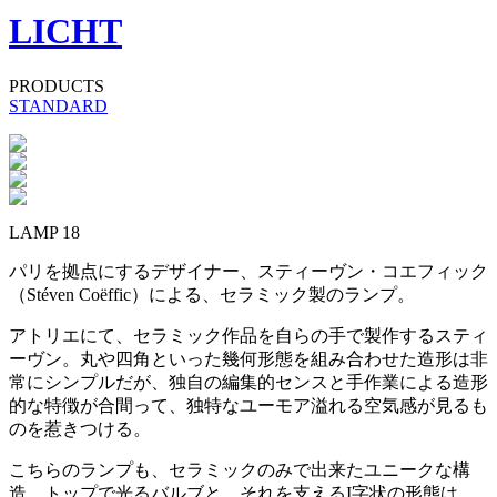
LICHT
PRODUCTS
STANDARD
LAMP 18
パリを拠点にするデザイナー、スティーヴン・コエフィック
（Stéven Coëffic）による、セラミック製のランプ。
アトリエにて、セラミック作品を自らの手で製作するスティ
ーヴン。丸や四角といった幾何形態を組み合わせた造形は非
常にシンプルだが、独自の編集的センスと手作業による造形
的な特徴が合間って、独特なユーモア溢れる空気感が見るも
のを惹きつける。
こちらのランプも、セラミックのみで出来たユニークな構
造。トップで光るバルブと、それを支えるI字状の形態は、