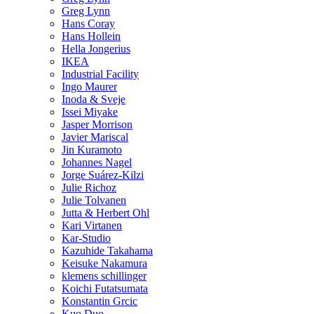
Greg Lynn
Hans Coray
Hans Hollein
Hella Jongerius
IKEA
Industrial Facility
Ingo Maurer
Inoda & Sveje
Issei Miyake
Jasper Morrison
Javier Mariscal
Jin Kuramoto
Johannes Nagel
Jorge Suárez-Kilzi
Julie Richoz
Julie Tolvanen
Jutta & Herbert Ohl
Kari Virtanen
Kar-Studio
Kazuhide Takahama
Keisuke Nakamura
klemens schillinger
Koichi Futatsumata
Konstantin Grcic
Kuo Duo