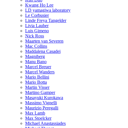
Kwang Ho Lee
LD yamagiwa laboratory
Le Corbusier
Linde Freya Tangelder
Livia Lauber
Luis Gimeno
Nick Ross
Maarten van Severen
Mac Collins
Maddalena Casadei
Magniberg
Manu Bano
Marcel Breuer
Marcel Wanders
Mario Bellini
Mario Botta
Martin Visser
Martino Gamper
Masayuki Kurokawa
Massimo Vignelli
Maurizio Peregalli
Max Lamb
Max Stoelcker
Michael Anastassiades