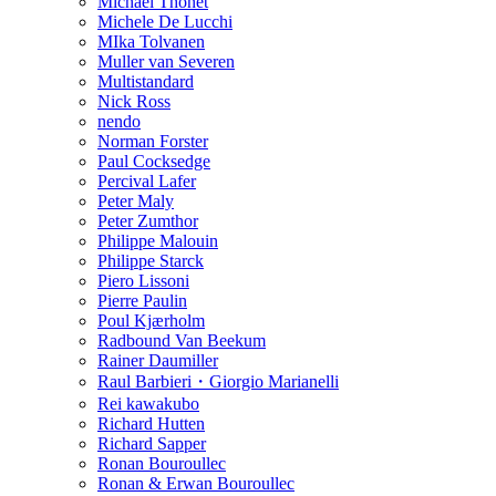
Michael Thonet
Michele De Lucchi
MIka Tolvanen
Muller van Severen
Multistandard
Nick Ross
nendo
Norman Forster
Paul Cocksedge
Percival Lafer
Peter Maly
Peter Zumthor
Philippe Malouin
Philippe Starck
Piero Lissoni
Pierre Paulin
Poul Kjærholm
Radbound Van Beekum
Rainer Daumiller
Raul Barbieri・Giorgio Marianelli
Rei kawakubo
Richard Hutten
Richard Sapper
Ronan Bouroullec
Ronan & Erwan Bouroullec