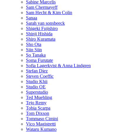
Sabine Marcelis
Sam Chermayeff
Sam Hecht & Kim Colin
Sanaa
Sarah van sonsbeeck
Shigeki Fujishiro
Shinji Hishida
Shiro Kuramata
Sho Ota
Siin Siin
So Tanaka
Soma Furutate
Sofia Lagerkvist & Anna Lindgren
Stefan Diez
Steven Coeffic
Studio Khii
Studio OE
Superstudio
Ted Muehling
Tejo Remy
Tobia Scarpa
Tom Dixson
Tommaso Cimini
Vico Magistretti
Wataru Kumano