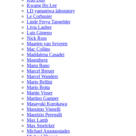
Kwang Ho Lee
LD yamagiwa laboratory
Le Corbusier
Linde Freya Tangelder
Livia Lauber
Luis Gimeno
Nick Ross
Maarten van Severen
Mac Collins
Maddalena Casadei
Magniberg
Manu Bano
Marcel Breuer
Marcel Wanders
Mario Bellini
Mario Botta
Martin Visser
Martino Gamper
Masayuki Kurokawa
Massimo Vignelli
Maurizio Peregalli
Max Lamb
Max Stoelcker
Michael Anastassiades