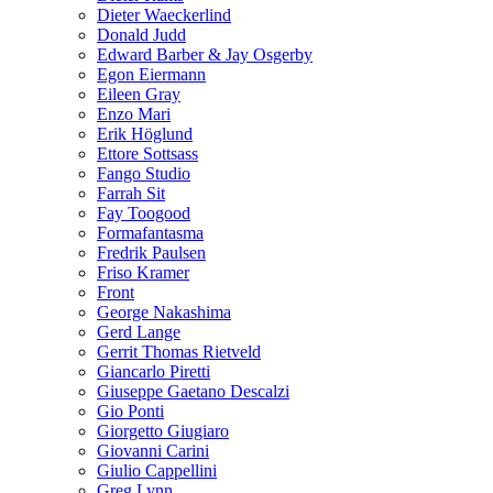
Dieter Waeckerlind
Donald Judd
Edward Barber & Jay Osgerby
Egon Eiermann
Eileen Gray
Enzo Mari
Erik Höglund
Ettore Sottsass
Fango Studio
Farrah Sit
Fay Toogood
Formafantasma
Fredrik Paulsen
Friso Kramer
Front
George Nakashima
Gerd Lange
Gerrit Thomas Rietveld
Giancarlo Piretti
Giuseppe Gaetano Descalzi
Gio Ponti
Giorgetto Giugiaro
Giovanni Carini
Giulio Cappellini
Greg Lynn