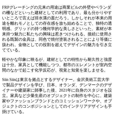
FRPグレーチングの元来の用途は商業ビルの外壁やベランダ
の柵などといった建材としての利用であり、最も分かりやす
いところで言えば排水溝の蓋だろう。しかしそれが本来の用
途を離れモノとしての存在感を放ち始めることで、独特の透
明感、グリッドの持つ幾何学的な美しさといった、素材が本
来持つ魅力に私たちの興味は惹きつけられる。接続に使用さ
れる既製の金具は、同色で焼付塗装されることにより等価に
扱われ、金物としての役割を超えてデザインの魅力を引き立
てている。
軽やかな印象に映るが、建材としての特性から耐久性と強度
は十分。家具として機能しつつ、都市のエレメントが室内空
間のなかで起こす化学反応が、視覚と知覚を楽しませる。
Siin Siinは東京を拠点とするデザイナー。金沢美術工芸大学
で製品デザインを学び、日本、オランダ、デンマークのデザ
イナーや建築家に師事した後、2021年に自身のスタジオを設
立。家具など少量生産のオブジェクトの制作を中心に、建築
家やファッションブランドとのコミッションワークや、オブ
ジェクトのコンポジションとしてのインテリアデザインも手
掛けている。