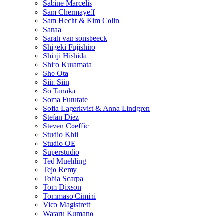
Sabine Marcelis
Sam Chermayeff
Sam Hecht & Kim Colin
Sanaa
Sarah van sonsbeeck
Shigeki Fujishiro
Shinji Hishida
Shiro Kuramata
Sho Ota
Siin Siin
So Tanaka
Soma Furutate
Sofia Lagerkvist & Anna Lindgren
Stefan Diez
Steven Coeffic
Studio Khii
Studio OE
Superstudio
Ted Muehling
Tejo Remy
Tobia Scarpa
Tom Dixson
Tommaso Cimini
Vico Magistretti
Wataru Kumano