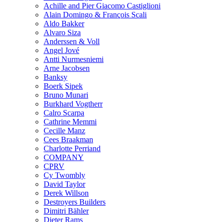
Achille and Pier Giacomo Castiglioni
Alain Domingo & François Scali
Aldo Bakker
Alvaro Siza
Anderssen & Voll
Angel Jové
Antti Nurmesniemi
Arne Jacobsen
Banksy
Boerk Sipek
Bruno Munari
Burkhard Vogtherr
Calro Scarpa
Cathrine Memmi
Cecille Manz
Cees Braakman
Charlotte Perriand
COMPANY
CPRV
Cy Twombly
David Taylor
Derek Willson
Destroyers Builders
Dimitri Bähler
Dieter Rams