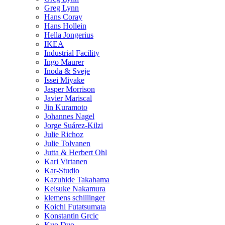
Greg Lynn
Hans Coray
Hans Hollein
Hella Jongerius
IKEA
Industrial Facility
Ingo Maurer
Inoda & Sveje
Issei Miyake
Jasper Morrison
Javier Mariscal
Jin Kuramoto
Johannes Nagel
Jorge Suárez-Kilzi
Julie Richoz
Julie Tolvanen
Jutta & Herbert Ohl
Kari Virtanen
Kar-Studio
Kazuhide Takahama
Keisuke Nakamura
klemens schillinger
Koichi Futatsumata
Konstantin Grcic
Kuo Duo