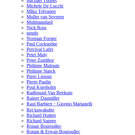
Michael Thonet
Michele De Lucchi
MIka Tolvanen
Muller van Severen
Multistandard
Nick Ross
nendo
Norman Forster
Paul Cocksedge
Percival Lafer
Peter Maly
Peter Zumthor
Philippe Malouin
Philippe Starck
Piero Lissoni
Pierre Paulin
Poul Kjærholm
Radbound Van Beekum
Rainer Daumiller
Raul Barbieri・Giorgio Marianelli
Rei kawakubo
Richard Hutten
Richard Sapper
Ronan Bouroullec
Ronan & Erwan Bouroullec